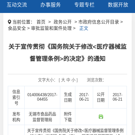
互动交流
办事服务
专题专栏
数据开放
当前位置：
首页
>
政务公开
> 市政府信息公开目录 >
食品安全 > 审批监管和案件处理 >
正文
关于宣传贯彻《国务院关于修改<医疗器械监
督管理条例>的决定》的通知
文字大小： [
大
中
小
]
浏览次数：
信息
生成
公开
014006438/2017-
2017-
2017-
索引
04455
06-21
06-21
日期
日期
号
发布
无锡市食品药品
附件
机构
监督管理局
下载
关于宣传贯彻《国务院关于修改<医疗器械监督管理条例