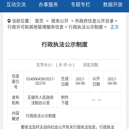
互动交流
办事服务
专题专栏
数据开放
当前位置：
首页
>
政务公开
> 市政府信息公开目录 >
行政许可和其他管理服务信息 > 行政执法公示制度 >
正文
行政执法公示制度
文字大小： [
大
中
小
]
浏览次数：
信息
生成
公开
014006438/2017-
2017-
2017-
索引
02276
04-05
04-05
日期
日期
号
发布
无锡市人民政府
附件
— —
机构
法制办公室
下载
内容
行政执法公示制度
概述
要依法及时主动向社会公开有关行政执法信息，行政执法