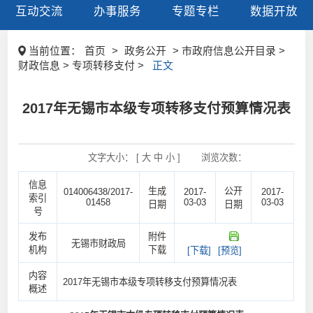
互动交流
办事服务
专题专栏
数据开放
当前位置：
首页
>
政务公开
> 市政府信息公开目录 >
财政信息 > 专项转移支付 >
正文
2017年无锡市本级专项转移支付预算情况表
文字大小： [
大
中
小
]
浏览次数：
信息
生成
公开
014006438/2017-
2017-
2017-
索引
01458
03-03
03-03
日期
日期
号
发布
附件
无锡市财政局
机构
下载
[下载]
[预览]
内容
2017年无锡市本级专项转移支付预算情况表
概述