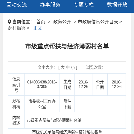
互动交流
办事服务
专题专栏
数据开放
当前位置：
首页
>
政务公开
> 市政府信息公开目录 >
乡村振兴 >
正文
市级重点帮扶与经济薄弱村名单
文字大小： [
大
中
小
]
浏览次数：
信息
生成
公开
014006438/2016-
2016-
2016-
索引
07305
12-26
12-26
日期
日期
号
发布
市委农村工作办
附件
— —
机构
公室
下载
内容
市级重点帮扶与经济薄弱村名单
概述
市级机关单位与经济薄弱村结对帮扶名单