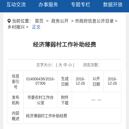
互动交流
办事服务
专题专栏
数据开放
当前位置：
首页
>
政务公开
> 市政府信息公开目录 >
乡村振兴 >
正文
经济薄弱村工作补助经费
文字大小： [
大
中
小
]
浏览次数：
信息
生成
公开
014006438/2016-
2016-
2016-
索引
07306
12-26
12-26
日期
日期
号
发布
市委农村工作办
附件
— —
机构
公室
下载
内容
经济薄弱村工作补助经费
概述