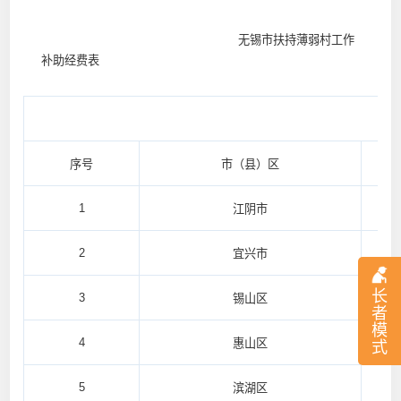
无锡市扶持薄弱村工作
补助经费表
单位：
序号
市（县）区
1
江阴市
2
宜兴市
长
3
锡山区
者
模
4
惠山区
式
5
滨湖区