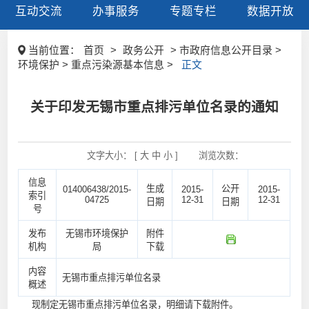
互动交流
办事服务
专题专栏
数据开放
当前位置：
首页
>
政务公开
> 市政府信息公开目录 >
环境保护 > 重点污染源基本信息 >
正文
关于印发无锡市重点排污单位名录的通知
文字大小： [
大
中
小
]
浏览次数：
信息
生成
公开
014006438/2015-
2015-
2015-
索引
04725
12-31
12-31
日期
日期
号
发布
无锡市环境保护
附件
机构
局
下载
内容
无锡市重点排污单位名录
概述
现制定无锡市重点排污单位名录，明细请下载附件。