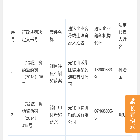
法定
违法企业名
违法企业
序
行政处罚决
案件名
代表
主
称或违法自
组织机构
号
定文书号
称
人姓
实
然人姓名
代码
名
（锡城）食
无锡山禾集
销售铁
药监药罚
团健康参药
13600583-
孙治
销
1
皮石斛
〔2014〕08
连锁有限公
9
国
皮
劣药案
号
司
（锡城）食
销售川
无锡市春济
长
药监药罚
07468805-
销
者
2
贝母劣
特药房有限
陈斌
〔2014〕
5
劣
模
药案
公司
015号
式