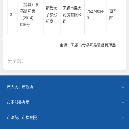
（锡城）食
销售太
无锡市民大
药监药罚
75274034-
谭君
销
3
子参劣
药房有限公
〔2014〕
3
辉
劣
药案
司
016号
来源：无锡市食品药品监督管理局
分享到：
市人大、市政协
市委部委办局
市法院、市检察院