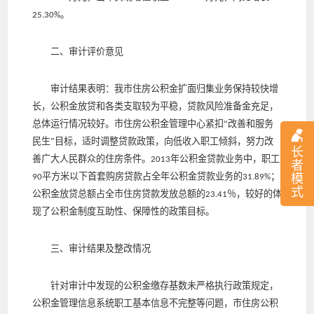
。
25.30%
二、审计评价意见
审计结果表明：我市住房公积金扩面归集业务保持较快增
长，公积金放贷和各类支取较为平稳，贷款风险准备金充足，
总体运行情况较好。市住房公积金管理中心紧扣“改善和服务
民生”目标，适时调整贷款政策，向低收入职工倾斜，努力改
长
善广大人民群众的住房条件。
年公积金贷款业务中，职工
2013
者
平方米以下首套购房贷款占全年公积金贷款业务的
；
模
90
31.89%
式
公积金放贷总额占全市住房贷款发放总额的
％，较好的体
23.41
现了公积金制度互助性、保障性的政策目标。
三、审计结果及整改情况
针对审计中发现的公积金缴存基数未严格执行政策规定，
公积金管理信息系统职工基本信息不完整等问题，市住房公积