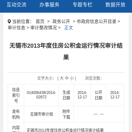
互动交流
办事服务
专题专栏
数据开放
当前位置：
首页
>
政务公开
> 市政府信息公开目录 >
审计信息 > 审计整改情况 >
正文
无锡市2013年度住房公积金运行情况审计结
果
文字大小： [
大
中
小
]
浏览次数：
信息
生成
公开
014006438/2014-
2014-
2014-
索引
02872
12-17
12-17
日期
日期
号
发布
附件
— —
无锡市审计局
机构
下载
内容
无锡市2013年度住房公积金运行情况审计结果