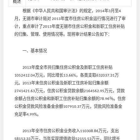
概述
根据《中华人民共和国审计法》的规定，
年
月至
2014
3
4
月，无锡市审计局对
年度市住房公积金运行情况进行了审
2013
计，重点审计了
年度无锡市住房公积金和新职工住房补贴
2013
的归集、管理、使用情况等。现将审计结果公告如下：
一、基本情况
年度全市共归集住房公积金及新职工住房补贴
2013
万元，同比增长
，各类支取
万
1052412.04
13.66%
632037.31
元。
年末住房公积金及新职工住房补贴归集余额
2013
万元，住房公积金贷款余额
万元，贷款
2741421.63
2164562.95
余额占住房公积金和新职工住房补贴归集余额的
％。住房
78.96
公积金贷款风险准备金余额
万元，贷款风险准备金
107910.37
充足率
。
4.99%
年全市住房公积金业务收入
万元，支出
2013
110308.86
万元，当年实现增值收益
万元，同比增长
58153.33
52155.53