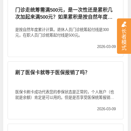
门诊走统筹需满500元，是一次性还是累积几
次加起来满500元？如果累积是按自然年度算
吗，如从2026年1月1日-2026年12月31日累
是按自然年度累计计算。退休人员门诊统筹起付线是300
长
积？
元，在职人员门诊统筹起付线是500元。
者
模
2026-03-09
式
刷了医保卡就等于医保报销了吗？
医保卡刷卡成功代表您的参保状态是正常的，个人账户（也
就是余额）肯定是可以用的。但是是否享受医保统筹报销，
要看您是不是在统...
2026-03-09