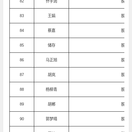
82
乔宇润
脱普
83
王娟
脱普
84
蔡嘉
脱普
85
储存
脱普
86
马正旭
脱普
87
胡岚
脱普
88
杨柳青
脱普
89
胡郴
脱普
90
郭梦晴
脱普