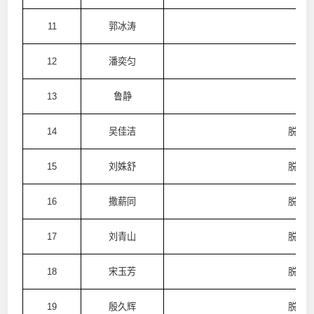
11
郭冰涛
12
潘奕匀
13
鲁静
14
吴佳洁
脱普
15
刘姝舒
脱普
16
撒薪同
脱普
17
刘青山
脱普
18
宋玉芳
脱普
19
殷久辉
脱普