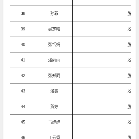
38
孙菲
脱普
39
吴定晗
脱普
40
张恬婧
脱普
41
潘向雨
脱普
42
张郑雨
脱普
43
潘鑫
脱普
44
贺婷
脱普
45
马婷婷
脱普
46
丁云香
脱普