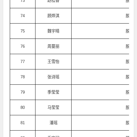
73
赵桂香
脱普
74
顾烨淇
脱普
75
魏宇晴
脱普
76
周蔓丽
脱普
77
王雪怡
脱普
78
张诗瑶
脱普
79
季莹莹
脱普
80
马莹莹
脱普
81
潘瑶
脱普