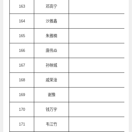
163
邓高宁
澳
164
沙雅鑫
澳
165
朱雅楠
澳
166
唐伟焱
澳
167
孙映城
澳
168
戚荣淦
澳
169
谢豫
澳
170
钱万宇
澳
171
韦江竹
澳