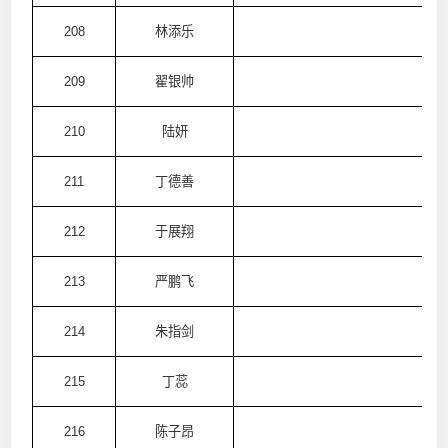
208
林添乐
澳
209
翟银帅
澳
210
陆妍
澳
211
丁德善
澳
212
于展翔
澳
213
严鹏飞
澳
214
朱指剑
澳
215
丁蕊
澳
216
陈子昂
澳