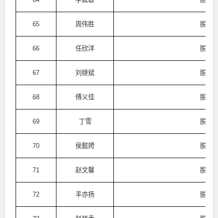
65
周伟胜
脱普
66
任欣洋
脱普
67
刘继斌
脱普
68
傅义佳
脱普
69
丁雪
脱普
70
侯懿娉
脱普
71
赵文馨
脱普
72
丰亦扬
脱普