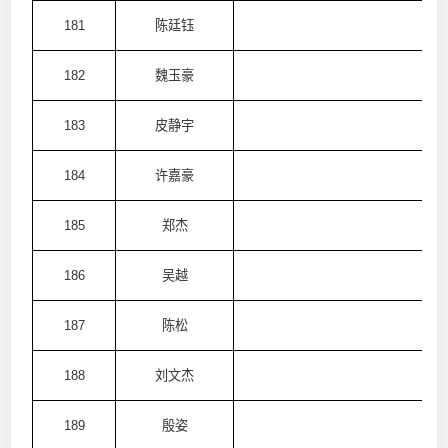
181
陈廷钰
澳
182
魏玉豪
澳
183
皮静宇
澳
184
许嘉豪
澳
185
郑杰
澳
186
吴越
澳
187
陈松
澳
188
刘文杰
澳
189
殷姿
澳