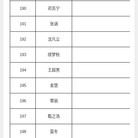
190
邓苏宁
澳
191
张涵
澳
192
沈凡尘
澳
193
缪梦秋
澳
194
王超男
澳
195
金慧
澳
196
覃丽
澳
197
甄之浩
澳
198
莫冬
澳