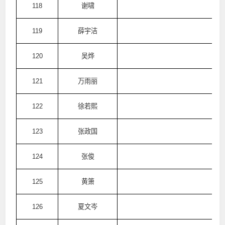
118
谢啸
澳
119
薛宇洁
澳
120
吴烨
澳
121
万雨丽
澳
122
徐若熙
澳
123
张政国
澳
124
张俊
澳
125
黄箫
澳
126
夏文岑
澳