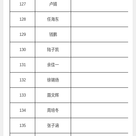
127
卢婧
澳
128
任海东
澳
129
钱鹏
澳
130
陆子凯
澳
131
余佳一
澳
132
徐锡炀
澳
133
聂文辉
澳
134
周培冬
澳
135
张子涵
澳