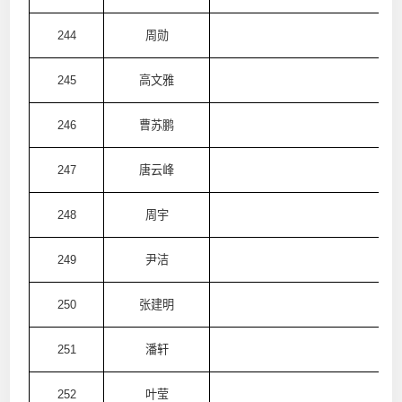
244
周勋
澳
245
高文雅
澳
246
曹苏鹏
澳
247
唐云峰
澳
248
周宇
澳
249
尹洁
澳
250
张建明
澳
251
潘轩
澳
252
叶莹
澳