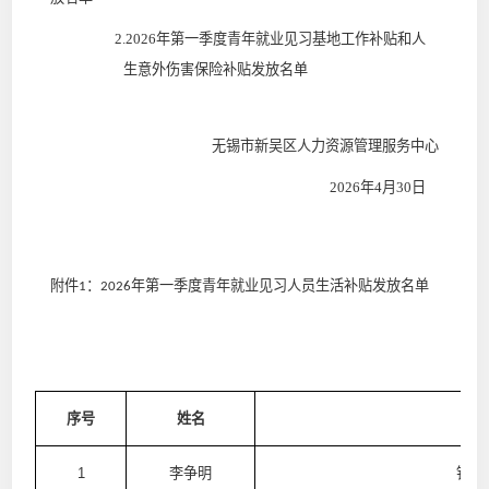
2
.
202
6
年第
一
季度青年就业见习基地工作补贴和人
生意外伤害保险补贴发放名单
无锡市新吴区人力资源管理服务中心
202
6
年
4
月
30
日
附件
：
年第
一
季度青年就业见习人员生活补贴发放名单
1
202
6
序号
姓名
1
李争明
铁姆