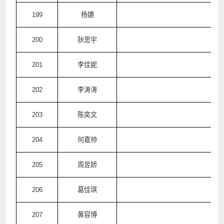
199
杨镳
澳
200
狄思宇
澳
201
李佳妮
澳
202
李涛涛
澳
203
陈奕文
澳
204
何嘉帅
澳
205
周昱娇
澳
206
葛佳琪
澳
207
黄容博
澳