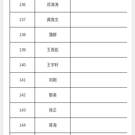
136
邓涛涛
澳
137
龚逸文
澳
138
蒲群
澳
139
王青彪
澳
140
王宇轩
澳
141
刘刚
澳
142
黎昊
澳
143
徐正
澳
144
蒋海
澳