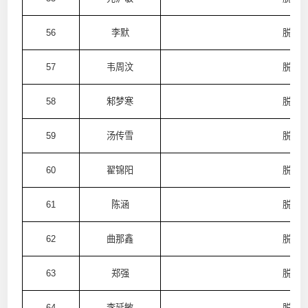
56
李默
脱普
57
韦周汶
脱普
58
邾梦寒
脱普
59
汤传雪
脱普
60
翟锦阳
脱普
61
陈涵
脱普
62
曲那鑫
脱普
63
郑强
脱普
64
李延敏
脱普