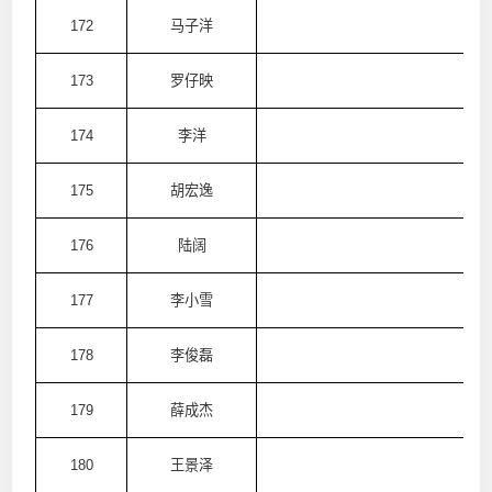
172
马子洋
澳
173
罗仔映
澳
174
李洋
澳
175
胡宏逸
澳
176
陆阔
澳
177
李小雪
澳
178
李俊磊
澳
179
薛成杰
澳
180
王景泽
澳