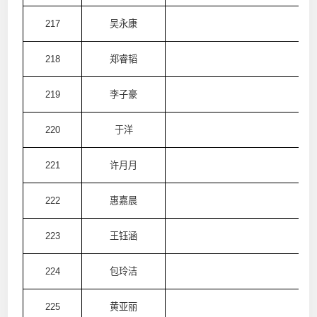
217
吴永康
澳
218
郑睿韬
澳
219
李子豪
澳
220
于洋
澳
221
许月月
澳
222
惠嘉晨
澳
223
王钰涵
澳
224
包玲洁
澳
225
黄亚丽
澳