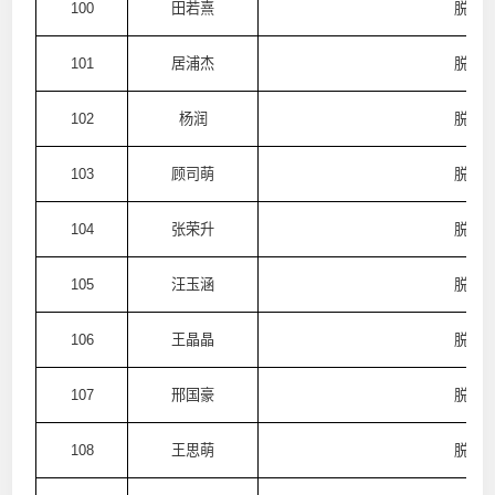
100
田若熹
脱普
101
居浦杰
脱普
102
杨润
脱普
103
顾司萌
脱普
104
张荣升
脱普
105
汪玉涵
脱普
106
王晶晶
脱普
107
邢国豪
脱普
108
王思萌
脱普