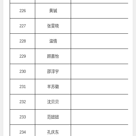
226
黄铖
澳
227
张雯晓
澳
228
温情
澳
229
顾嘉怡
澳
230
邵淳宇
澳
231
羊苏徽
澳
232
沈贝贝
澳
233
范妞妞
澳
234
孔庆东
澳