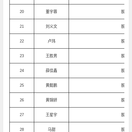
20
董宇蓉
脱普
21
刘义文
脱普
22
卢玮
脱普
23
王胜男
脱普
24
薛佳鑫
脱普
25
黄懿鹏
脱普
26
黄锦妍
脱普
27
王星宇
脱普
28
马甜
脱普