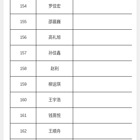
154
罗佳宏
澳
155
邵晨巍
澳
156
高礼旭
澳
157
孙佳鑫
澳
158
赵利
澳
159
柳运琪
澳
160
王宇浩
澳
161
钱蒿悦
澳
162
王顺舟
澳