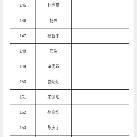
145
杜烨豪
澳
146
杨盈
澳
147
杨智冬
澳
148
邢浩
澳
149
诸雯菲
澳
150
袁灿灿
澳
151
宋佩阳
澳
152
徐皓均
澳
153
陈庆宇
澳