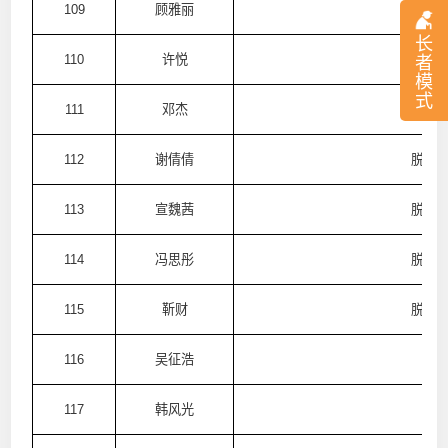
109
顾雅丽
脱普
长
110
许悦
脱普
者
模
式
111
邓杰
脱普
112
谢倩倩
脱普
113
宣魏茜
脱普
114
冯思彤
脱普
115
靳财
脱普
116
吴征浩
澳
117
韩风光
澳