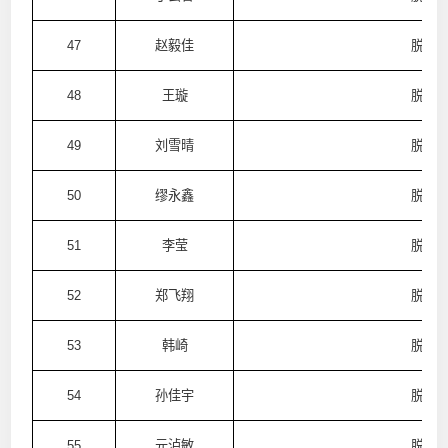
47
赵毅佳
脱普
48
王璇
脱普
49
刘雪晴
脱普
50
缪永鑫
脱普
51
李莹
脱普
52
郑飞翔
脱普
53
韩崎
脱普
54
孙佳宇
脱普
55
元泸敏
脱普