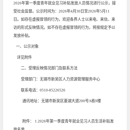
202
6
年第
一
季度青年就业见习补贴发放人员情况进行公示，接
受社会监督。公示时间为：
202
6
年
4
月
30
日至
202
6
年
5
月
11
日。如存在虚报冒领的行为，欢迎各界人士以来电、来信、来
访的形式反映情况。如不存在虚报冒领的行为，将按规定予以
发放补贴。
一、公示对象
详见附件
二、受理反映情况部门及联系方法
受理部门：无锡市新吴区人力资源管理服务中心
联系电话：
0510-85226526
通讯地址：无锡市新吴区菱湖大道
200号A栋
9楼
附件
：
1
.
202
6
年第
一
季度青年就业见习人员生活补贴发
放名单