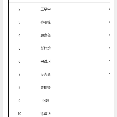
2
王星宇
铁姆
3
孙玺栋
铁姆
4
顾嘉尧
铁姆
5
彭梓煊
铁姆
6
宗诚琪
铁姆
7
吴志勇
铁姆
8
曹榆媛
9
纪越
10
徐泽华