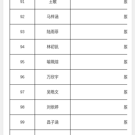
91
王敏
脱普
92
马梓涵
脱普
93
陆雨菲
脱普
94
林初钒
脱普
95
喻珮煊
脱普
96
万欣宇
脱普
97
吴皓文
脱普
98
刘依婷
脱普
99
昌子涵
脱普