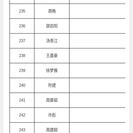
235
周皓
澳
236
邵启阳
澳
237
汤青江
澳
238
王嘉豪
澳
239
徐梦雅
澳
240
符建
澳
241
周嘉韬
澳
242
许彪
澳
243
周建超
澳