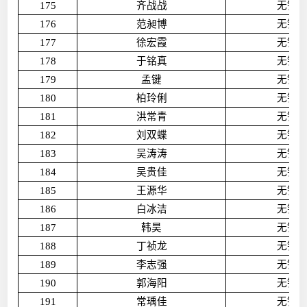
175
齐战战
无锡
176
范昶博
无锡
177
徐宏霞
无锡
178
于铭真
无锡
179
孟键
无锡
180
柏玲俐
无锡
181
洪常青
无锡
182
刘双蝶
无锡
183
吴涛涛
无锡
184
吴贵佳
无锡
185
王源华
无锡
186
白冰洁
无锡
187
韩昊
无锡
188
丁祯龙
无锡
189
李志强
无锡
190
郭海阳
无锡
191
常瑀佳
无锡