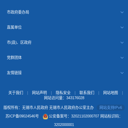
市政府委办局
直属单位
市(县)、区政府
党群团体
友情链接
关于我们
|
网站声明
|
隐私安全
|
联系我们
|
网站地图
|
网站访问量：
343176028
版权所有：无锡市人民政府 无锡市人民政府办公室主办
网站支持IPv6
苏ICP备09024546号
公安备案号：32021102000707
网站标识码：
3202000001