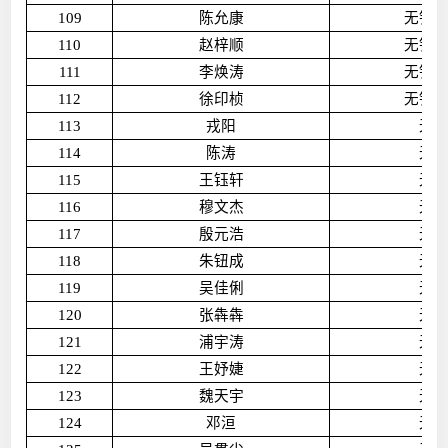
109
陈允康
无锡
110
赵梓顺
无锡
111
李焕涛
无锡
112
徐印桢
无锡
113
戎阳
无
114
陈涛
无
115
王钰轩
无
116
穆文杰
无
117
殷元浩
无
118
朱钮成
无
119
吴佳俐
无
120
张犇犇
无
121
浦宇涛
无
122
王妤婕
无
123
魏天宇
无
124
邓洹
无