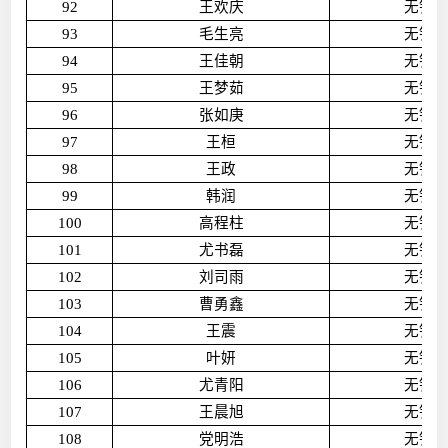
92
王欢庆
无锡
93
毛生亮
无锡
94
王佳朝
无锡
95
王梦茹
无锡
96
张如庚
无锡
97
王桓
无锡
98
王政
无锡
99
韩润
无锡
100
高程柱
无锡
101
尤书磊
无锡
102
刘司雨
无锡
103
曹勇鑫
无锡
104
王震
无锡
105
叶妍
无锡
106
尤青阳
无锡
107
王晨旭
无锡
108
党明浩
无锡