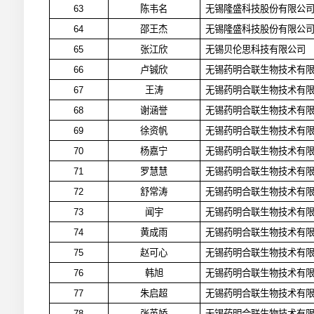
63
陈韦名
无锡隆盛科技股份有限公
64
邵王杰
无锡隆盛科技股份有限公
65
张江欣
无锡贝伦思科技有限公司
66
卢铖欣
无锡药明合联生物技术有
67
王涛
无锡药明合联生物技术有
68
谢涵誉
无锡药明合联生物技术有
69
徐资帆
无锡药明合联生物技术有
70
杨嘉宁
无锡药明合联生物技术有
71
罗慧慧
无锡药明合联生物技术有
72
舒常涛
无锡药明合联生物技术有
73
闻宇
无锡药明合联生物技术有
74
黄成雨
无锡药明合联生物技术有
75
赵可心
无锡药明合联生物技术有
76
韩旭
无锡药明合联生物技术有
77
朱启超
无锡药明合联生物技术有
78
张英娇
无锡药明合联生物技术有