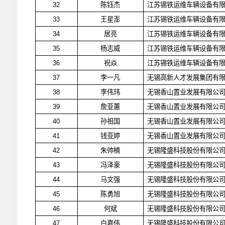
32
陈钰杰
江苏锡铁运维车辆设备有
33
王星澎
江苏锡铁运维车辆设备有
34
居亮
江苏锡铁运维车辆设备有
35
杨志威
江苏锡铁运维车辆设备有
36
祝焱
江苏锡铁运维车辆设备有
37
李一凡
无锡高新人才发展集团有
38
李伟玮
无锡香山置业发展有限公
39
詹亚蕙
无锡香山置业发展有限公
40
孙祖国
无锡香山置业发展有限公
41
钱亚婷
无锡香山置业发展有限公
42
朱帅楠
无锡隆盛科技股份有限公
43
冯泽豪
无锡隆盛科技股份有限公
44
马文强
无锡隆盛科技股份有限公
45
陈勇旭
无锡隆盛科技股份有限公
46
何斌
无锡隆盛科技股份有限公
47
白嘉伟
无锡隆盛科技股份有限公