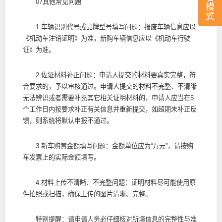
07其他常见问题
模
式
1.车辆识别代号或品牌型号填写问题：报废车辆信息应以
《机动车注销证明》为准，新购车辆信息应以《机动车行驶
证》为准。
2.佐证材料补正问题：申请人提交的材料要真实完整，符
合要求的，予以审核通过。申请人提交的材料不完整、不清晰
无法辨识或者需要补充其它相关证明材料的，申请人应当在5
个工作日内按要求补正有关信息并重新提交，如超期未补正反
馈，则系统将默认申报不通过。
3.新车购置金额填写问题：金额单位应为“万元”，请按购
车发票上的实际金额填写。
4.材料上传不清晰、不完整问题：证明材料尽可能使用原
件拍照或扫描，确保上传的图片清晰、完整。
特别提醒：请申请人务必仔细核对所填信息的完整性与准