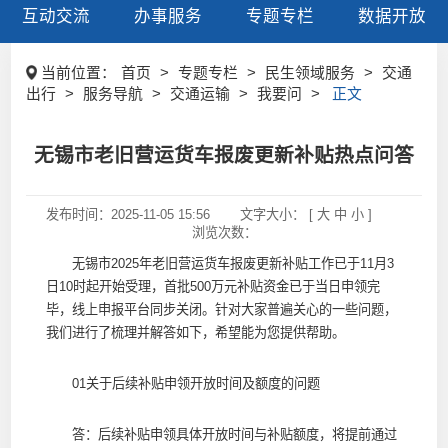
互动交流
办事服务
专题专栏
数据开放
当前位置：
首页
>
专题专栏
>
民生领域服务
>
交通
出行
>
服务导航
>
交通运输
>
我要问
>
正文
无锡市老旧营运货车报废更新补贴热点问答
发布时间：
2025-11-05 15:56
文字大小： [
大
中
小
]
浏览次数：
无锡市2025年老旧营运货车报废更新补贴工作已于11月3
日10时起开始受理，首批500万元补贴资金已于当日申领完
毕，线上申报平台同步关闭。针对大家普遍关心的一些问题，
我们进行了梳理并解答如下，希望能为您提供帮助。
01关于后续补贴申领开放时间及额度的问题
答：后续补贴申领具体开放时间与补贴额度，将提前通过