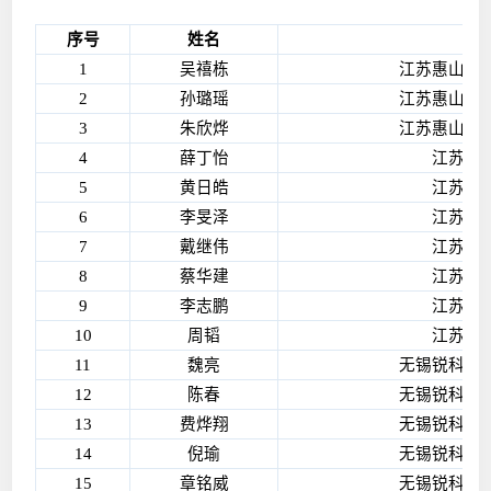
序号
姓名
1
吴禧栋
江苏惠山民
2
孙璐瑶
江苏惠山民
3
朱欣烨
江苏惠山民
4
薛丁怡
江苏利
5
黄日皓
江苏利
6
李旻泽
江苏伟
7
戴继伟
江苏伟
8
蔡华建
江苏伟
9
李志鹏
江苏伟
10
周韬
江苏伟
11
魏亮
无锡锐科光
12
陈春
无锡锐科光
13
费烨翔
无锡锐科光
14
倪瑜
无锡锐科光
15
章铭威
无锡锐科光