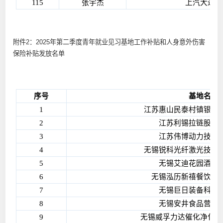
115
张宇杰
上汽大通汽
附件2：2025年第二季度青年就业见习基地工作补贴和人身意外伤害
保险补贴发放名单
序号
基地名称
1
江苏惠山民泰村镇银行
2
江苏利锡拉链股份
3
江苏伟博动力技术
4
无锡锐科光纤激光技术
5
无锡艾迪花园酒店
6
无锡泓历新禧餐饮管
7
无锡巨日装备科技
8
无锡安井食品营销
9
无锡威孚力达催化净化器