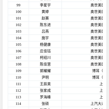
99
李星宇
奥世美医疗
100
黄婷
奥世美医疗
101
赵赛
奥世美医疗
102
陈东进
奥世美医疗
103
吕燕
奥世美医疗
104
施宇
奥世美医疗
105
杨健康
奥世美医疗
106
庄佳钰
奥世美医疗
107
柯绍川
奥世美医疗
108
陈佳慧
奥世美医疗
109
郭耀耀
博耳（无
110
尹明
博耳（无
111
王辰昊
上能
112
张家成
上能
113
罗海峰
上能
114
张硕
上汽大通汽