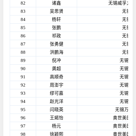
82
诸鑫
无锡威孚力达
83
吴思贤
无锡博
84
杨轩
无锡博
85
张鹏
无锡博
86
祁政
无锡博
87
张勇健
无锡博
88
洪鹏海
无锡博
89
倪冲
无锡众
90
龚超
无锡众
91
高顺奇
无锡众
92
周澎宇
无锡众
93
缪可嘉
无锡众
94
赵光洋
无锡众
95
闫晓英
无锡万斯
96
王婼怡
奥世美医疗
97
杨元
奥世美医疗
98
徐颖熙
奥世美医疗