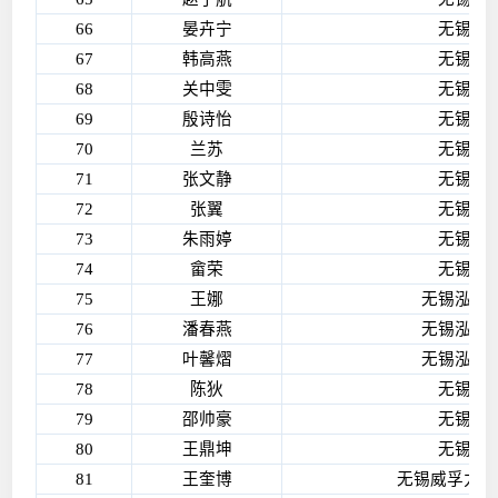
66
晏卉宁
无锡艾
67
韩高燕
无锡艾
68
关中雯
无锡艾
69
殷诗怡
无锡艾
70
兰苏
无锡艾
71
张文静
无锡艾
72
张翼
无锡艾
73
朱雨婷
无锡艾
74
畲荣
无锡艾
75
王娜
无锡泓历
76
潘春燕
无锡泓历
77
叶馨熠
无锡泓历
78
陈狄
无锡巨
79
邵帅豪
无锡安
80
王鼎坤
无锡安
81
王奎博
无锡威孚力达