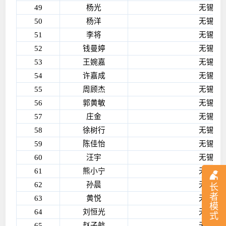
49
杨光
无锡艾
50
杨洋
无锡艾
51
李将
无锡艾
52
钱曼婷
无锡艾
53
王婉嘉
无锡艾
54
许嘉成
无锡艾
55
周顾杰
无锡艾
56
郭黄敏
无锡艾
57
庄金
无锡艾
58
徐树行
无锡艾
59
陈佳怡
无锡艾
60
汪宇
无锡艾
61
熊小宁
无锡艾
62
孙晨
无锡艾
长
者
63
黄悦
无锡艾
模
64
刘恒光
无锡艾
式
65
赵子航
无锡艾