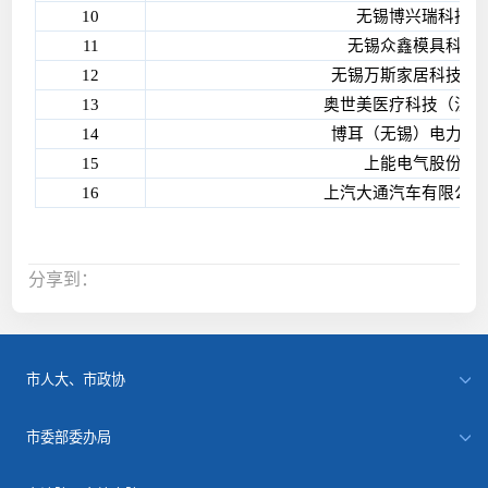
10
无锡博兴瑞科技有
11
无锡众鑫模具科技
12
无锡万斯家居科技股
13
奥世美医疗科技（江苏
14
博耳（无锡）电力成
15
上能电气股份有
16
上汽大通汽车有限公司
分享到：
市人大、市政协
市委部委办局