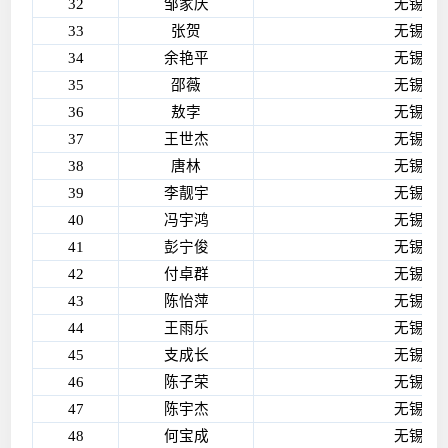
32
邹家庆
无锡艾
33
张贺
无锡艾
34
余艳平
无锡艾
35
邵薇
无锡艾
36
敖孛
无锡艾
37
王世杰
无锡艾
38
唐林
无锡艾
39
李靓宇
无锡艾
40
冯宇鸿
无锡艾
41
彭宁俊
无锡艾
42
付卓群
无锡艾
43
陈怡萍
无锡艾
44
王雨乐
无锡艾
45
支成长
无锡艾
46
陈子荣
无锡艾
47
陈宇杰
无锡艾
48
何宝成
无锡艾