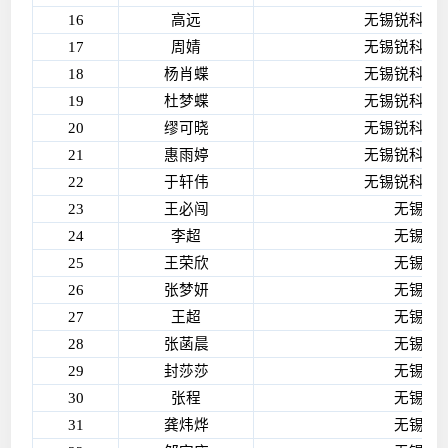
16
高远
无锡锐科光
17
周婧
无锡锐科光
18
杨肖蝶
无锡锐科光
19
杜梦蝶
无锡锐科光
20
缪可晓
无锡锐科光
21
惠雨婷
无锡锐科光
22
于轩伟
无锡锐科光
23
王必闯
无锡艾
24
李超
无锡艾
25
王荣欣
无锡艾
26
张梦妍
无锡艾
27
王超
无锡艾
28
张菡晨
无锡艾
29
封莎莎
无锡艾
30
张程
无锡艾
31
龚炜烨
无锡艾