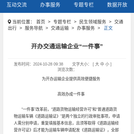
互动交流
办事服务
专题专栏
数据开放
当前位置：
首页
>
专题专栏
>
民生领域服务
>
交通
出行
>
服务导航
>
交通运输
>
办事服务
>
正文
开办交通运输企业“一件事”
发布时间：
2024-10-28 09:38
文字大小： [
大
中
小
]
浏览次数：
为开办运输企业提供高效便捷服务
高效办成一件事
“一件事”改革前，“道路货物运输经营许可”和“普通道路货
物运输车辆《道路运输证》”是两个独立的行政审批事项，申请
人需分别申请，重复填报基本信息，且须等取得《道路运输经
营许可证》后才能为运输车辆申请配发《道路运输证》，全部