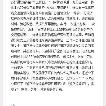
办好最快要5至7个工作日。 “一件事”改革后，充分应用省一体
化平台和省数字政府政务中台公共支撑能力，通过省一体化在
线交通运输政务服务平台实施开办运输企业“一件事”，打破了
以往逐项办理的线性流程，改为相关部门并联办理，通过精简
材料、流程改造、数据共享等措施，实行“一次提交材料、一次
集成办结”。 近期，官林镇的张女士致电宜兴市政务服务中心
交通运输窗口，询问道路货物运输经营许可证的办理，经沟通
得知张女士还需要办理车辆道路运输证，工作人员便主动告知
张女士，道路货物运输经营许可证和道路运输证作为关联的事
项可以一并提交材料，只要材料齐全即可当场发证，电子证照
可通过手机APP“无锡交通”随时查询。 9月23日，张女士带着
准备好的申请材料来到宜兴市政务服务中心的交通运输窗口，
一窗受理，企业的营业执照与所购车辆相关信息都可通过网上
一键核实确认，不仅确保了证件的合法性与真实性，还减少了
材料手动输入可能导致的不必要的错误，现场仅用半个小时就
办理好了《道路货物运输经营许可证》和《道路运输证》，实
现了“一件事一次办”，政务服务再升级。