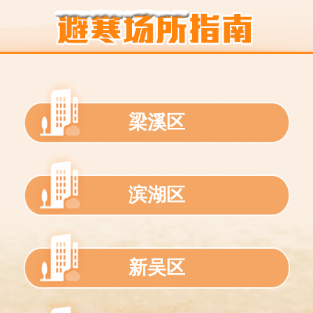
梁溪区
滨湖区
新吴区