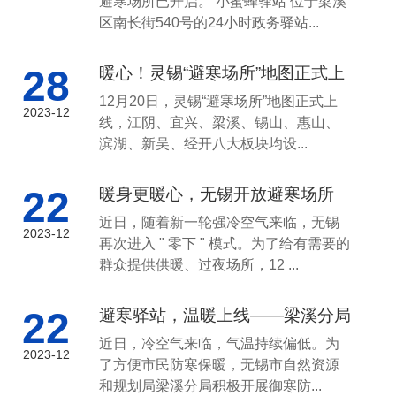
避寒场所已开启。 小蜜蜂驿站 位于梁溪
区南长街540号的24小时政务驿站...
28
暖心！灵锡“避寒场所”地图正式上
线！
12月20日，灵锡“避寒场所”地图正式上
2023-12
线，江阴、宜兴、梁溪、锡山、惠山、
滨湖、新吴、经开八大板块均设...
22
暖身更暖心，无锡开放避寒场所
近日，随着新一轮强冷空气来临，无锡
2023-12
再次进入 " 零下 " 模式。为了给有需要的
群众提供供暖、过夜场所，12 ...
22
避寒驿站，温暖上线——梁溪分局
开辟“防寒关爱”爱心驿站
近日，冷空气来临，气温持续偏低。为
2023-12
了方便市民防寒保暖，无锡市自然资源
和规划局梁溪分局积极开展御寒防...