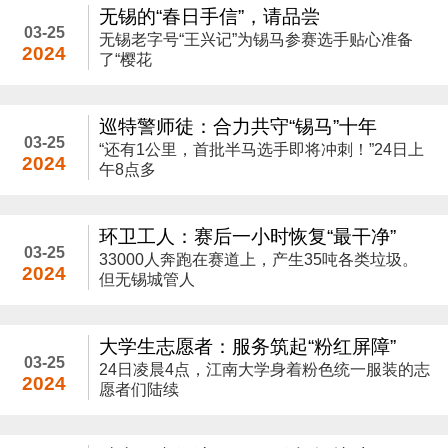
无锡的“春日手信”，请品尝
03-25
无锡老字号“王兴记”为锡马参赛选手贴心准备
2024
了“樱花
巡特警师徒：合力共守“锡马”十年
03-25
“还有1公里，首批半马选手即将冲刺！”24日上
2024
午8点多
环卫工人：赛后一小时恢复“最干净”
03-25
33000人奔跑在赛道上，产生35吨各类垃圾。
2024
但无锡城管人
大学生志愿者：服务筑起“粉红屏障”
03-25
24日凌晨4点，江南大学身着粉色统一服装的志
2024
愿者们陆续