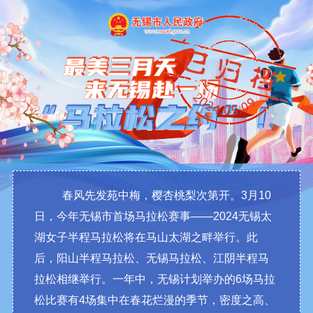
春风先发苑中梅，樱杏桃梨次第开。3月10
日，今年无锡市首场马拉松赛事——2024无锡太
湖女子半程马拉松将在马山太湖之畔举行。此
后，阳山半程马拉松、无锡马拉松、江阴半程马
拉松相继举行。一年中，无锡计划举办的6场马拉
松比赛有4场集中在春花烂漫的季节，密度之高、