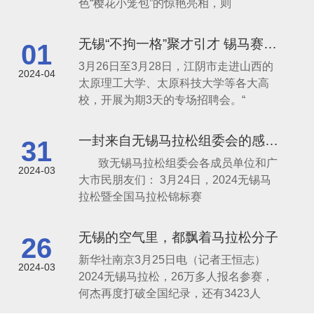
色“樱花小笼包”的惊艳亮相，则
无锡“不拘一格”聚才引才 锡马赛道“含才
01
3月26日至3月28日，江阴市走进山西的
2024-04
太原理工大学、太原科技大学等各大高
校，开展为期3天的专场招聘会。“
一封来自无锡马拉松组委会的感谢信
31
致无锡马拉松组委会各成员单位和广
2024-03
大市民朋友们： 3月24日，2024无锡马
拉松暨全国马拉松锦标赛
无锡的空气里，都飘着马拉松分子
26
新华社南京3月25日电（记者王恒志）
2024-03
2024无锡马拉松，26万多人报名参赛，
何杰再度打破全国纪录，还有3423人