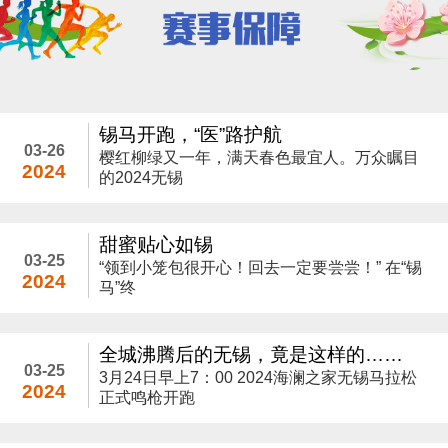
锡马开跑，“医”路护航
03-26
樱红柳绿又一年，满天春色最宜人。万众瞩目
2024
的2024无锡
甜蜜贴心如锡
03-25
“领到小笼包很开心！回去一定要尝尝！” 在“锡
2024
马”终
全城沸腾后的无锡，竟是这样的……
03-25
3月24日早上7：00 2024海澜之家无锡马拉松
2024
正式鸣枪开跑