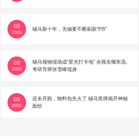
03
锡马新十年，无锡要不断刷新“PB”
2025
锡马领物现场成“星光打卡地” 央视名嘴朱迅、
03
2025
考研导师张雪峰现身
还未开跑，物料包先火了 锡马奖牌揭开神秘
03
2025
面纱