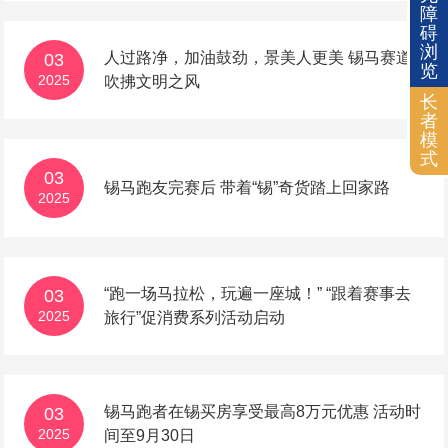
障
碍
浏
人过路净，加油鼓劲，景美人更美 锡马赛道
03
览
2025
吹拂文明之风
长
者
模
式
03
锡马跑友完赛后 带着“锡”奇货踏上回家路
2025
“跑一场马拉松，玩遍一座城！” “跟着赛事去
03
2025
旅行”促消费系列活动启动
锡马跑者在锡买房享受最高8万元优惠 活动时
03
2025
间至9月30日