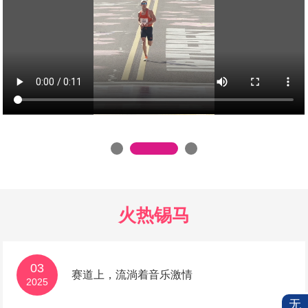
火热锡马
03
赛道上，流淌着音乐激情
2025
无