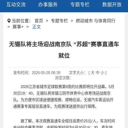
互动交流
办事服务
专题专栏
数据开放
当前位置：
首页
>
专题专栏
>
燃动城市 与体育同行
>
赛事+
>
正文
无锡队将主场迎战南京队 “苏超”赛事直通车
就位
发布时间：
2026-05-28 08:38
文字大小： [
大
中
小
]
浏览次数：
2026江苏省城市足球联赛第8周的比赛即将拉开战幕。5月
30日19：40，无锡队将坐镇江阴市体育中心体育场迎战南京
队。为方便市区球迷便捷观赛、顺畅往返，无锡汽车客运站开
通赛事专属接驳直通车，为观赛球迷提供出行保障。
据了解，本次观赛直通车全程往返票价25元/人，车次时间
充分贴合赛事流程，去程始发时间为5月30日16：30，乘车地