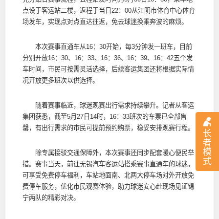
点设于客运站二楼，返程于当日22：00从江阴市体育中心体育
场发车，实现点对点直达往返，免去球迷换乘奔波的麻烦。
本次赛事直通车从16：30开始，每3分钟发一班车，目前
分别开放16：30、16：33、16：36、16：39、16：42五个发
车时间，市民可按需灵活选择，后续客运集团还将根据实际情
况开放更多班次以供选择。
随着赛事临近，球迷观赛出行需求持续攀升。记者从客运
集团获悉，截至5月27日14时，16：33班次的车票已全部售
罄，有出行需求的市民可提前预约购票，稳妥安排观赛行程。
长
者
模
除专属接驳交通保障外，本次赛事还同步配套暖心便民举
式
措。赛事当天，前往无锡汽车客运站搭乘赛事直通车的球迷，
可享受免费停车福利，车站地面南、北两大停车场对外开放免
费停车服务，优化市民观赛体验，助力球迷安心赴现场见证锡
宁两队的精彩对决。