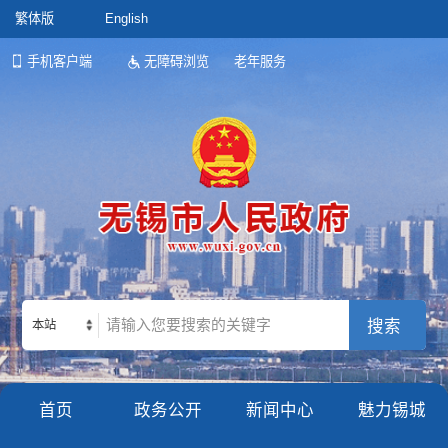
繁体版
English
手机客户端
无障碍浏览
老年服务
本站
首页
政务公开
新闻中心
魅力锡城