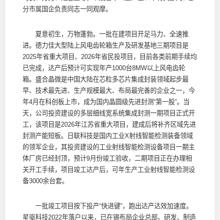
分市属国企负责同志一同观摩。
夏意初生，万物蓬勃。一批在建项目开足马力、全速推
进。德力佳大型陆上风电齿轮箱生产及研发基地三期项目是
2025年省重大项目、2026年省民投项目，目前各类前期手续均
已完成，达产后预计可实现年产1000台8MW以上风电齿轮
箱。盛合晶微是中国大陆在芯粒多芯片集成封装领域起步最
早、技术最先进、生产规模最大、布局最完善的企业之一，今
年4月在科创板上市，成为国内晶圆级先进封测“第一股”。当
天，公司投资建设的多层细线宽系统集成封测一期项目正式开
工，该项目是2026年江苏省重大项目，建成后将补齐区域先进
封测产能短板。日联科技是国内工业X射线智能检测装备领域
的领军企业，其投资建设的工业射线智能检测设备项目一期主
体厂房已经封顶，预计9月份竣工验收，二期项目正在办理相
关开工手续，项目竣工达产后，可年生产工业射线智能检测设
备3000余台套。
一批竣工项目按下投产“快进键”，跑出达产达效加速度。
星驱科技2022年落户以来，已在锡布局企业总部、研发、制造