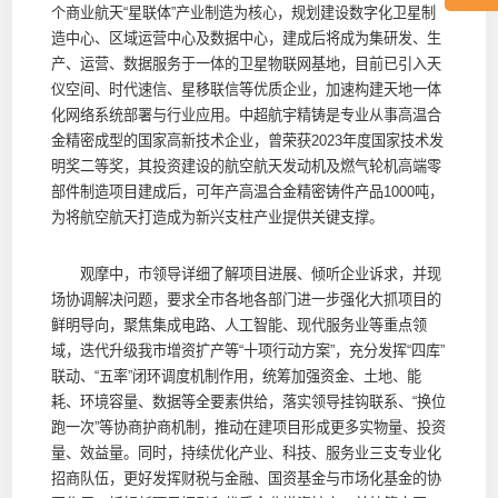
个商业航天“星联体”产业制造为核心，规划建设数字化卫星制
造中心、区域运营中心及数据中心，建成后将成为集研发、生
产、运营、数据服务于一体的卫星物联网基地，目前已引入天
仪空间、时代速信、星移联信等优质企业，加速构建天地一体
化网络系统部署与行业应用。中超航宇精铸是专业从事高温合
金精密成型的国家高新技术企业，曾荣获2023年度国家技术发
明奖二等奖，其投资建设的航空航天发动机及燃气轮机高端零
部件制造项目建成后，可年产高温合金精密铸件产品1000吨，
为将航空航天打造成为新兴支柱产业提供关键支撑。
观摩中，市领导详细了解项目进展、倾听企业诉求，并现
场协调解决问题，要求全市各地各部门进一步强化大抓项目的
鲜明导向，聚焦集成电路、人工智能、现代服务业等重点领
域，迭代升级我市增资扩产等“十项行动方案”，充分发挥“四库”
联动、“五率”闭环调度机制作用，统筹加强资金、土地、能
耗、环境容量、数据等全要素供给，落实领导挂钩联系、“换位
跑一次”等协商护商机制，推动在建项目形成更多实物量、投资
量、效益量。同时，持续优化产业、科技、服务业三支专业化
招商队伍，更好发挥财税与金融、国资基金与市场化基金的协