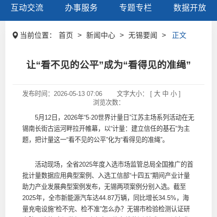
互动交流
办事服务
专题专栏
数据开放
当前位置：
首页
>
新闻中心
>
无锡要闻
>
正文
让“看不见的公平”成为“看得见的准绳”
发布时间：
2026-05-13 07:06
文字大小： [
大
中
小
]
浏览次数：
5月12日，2026年“5·20世界计量日”江苏主场系列活动在无
锡南长街古运河畔拉开帷幕，以“计量：建立信任的基石”为主
题，把计量这一“看不见的公平”化为“看得见的准绳”。
活动现场，全省2025年度入选市场监管总局全国推广的首
批计量数据应用典型案例、入选工信部“十四五”期间产业计量
助力产业发展典型案例发布，无锡两项案例分别入选。截至
2025年，全市新能源汽车达44.87万辆，同比增长34.5%，海
量充电设施“检不完、检不准”怎么办？无锡市检验检测认证研