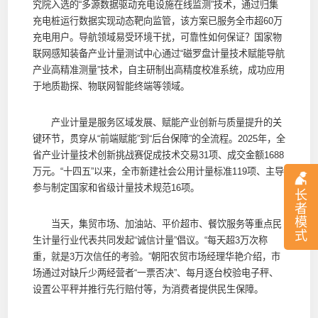
究院入选的“多源数据驱动充电设施在线监测”技术，通过归集
充电桩运行数据实现动态靶向监管，该方案已服务全市超60万
充电用户。导航领域易受环境干扰，可靠性如何保证？国家物
联网感知装备产业计量测试中心通过“磁罗盘计量技术赋能导航
产业高精准测量”技术，自主研制出高精度校准系统，成功应用
于地质勘探、物联网智能终端等领域。
产业计量是服务区域发展、赋能产业创新与质量提升的关
键环节，贯穿从“前端赋能”到“后台保障”的全流程。2025年，全
省产业计量技术创新挑战赛促成技术交易31项、成交金额1688
万元。“十四五”以来，全市新建社会公用计量标准119项、主导
参与制定国家和省级计量技术规范16项。
长
者
模
当天，集贸市场、加油站、平价超市、餐饮服务等重点民
式
生计量行业代表共同发起“诚信计量”倡议。“每天超3万次称
重，就是3万次信任的考验。”朝阳农贸市场经理华艳介绍，市
场通过对缺斤少两经营者“一票否决”、每月逐台校验电子秤、
设置公平秤并推行先行赔付等，为消费者提供民生保障。