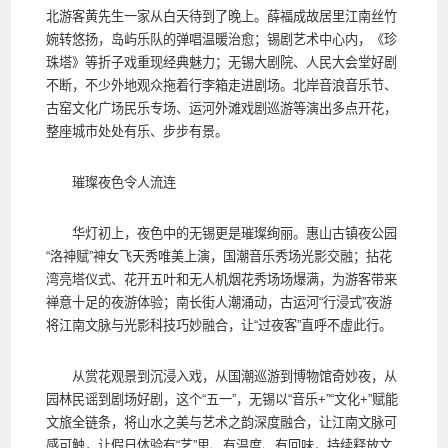
北游客黄先生一家从白天待到了晚上。薛福成故居里江南丝竹
婉转悠扬，岛屿乐队的弹唱温暖治愈；锡剧艺术中心内，《珍
珠塔》等折子戏重现经典魅力；无锡大剧院、人民大会堂好剧
不断，不少外地观众拖着行李箱走进剧场。北岸音浪音乐节、
古窑文化广场民乐专场、运河外滩戏剧巡游等演出多点开花，
整座城市处处有乐、步步有景。
璀璨夜色令人流连
华灯初上，夜色中的无锡更是璀璨绚丽。惠山古镇夜公园
“洛神赋”神女飞天秀唯美上演，国潮音乐秀场光影交融；拈花
湾亮塔仪式、花开五叶和无人机烟花秀场场爆满，为游客带来
禅意十足的夜游体验；南长街人潮涌动，古运河“行浸式”夜游
将江南文脉与光影科技巧妙融合，让“过夜客”直呼不虚此行。
从赏花观景到沉浸入戏，从国潮巡游到博物馆奇妙夜，从
园林民谣到剧场好剧，这个“五一”，无锡以“音乐+”“文化+”赋能
文旅全链条，将山水之美与艺术之韵深度融合，让江南文脉可
感可触，让假日体验有“艺”思、有温度、有回味，持续释放文