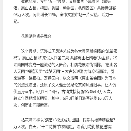
数据显示，今年“五一”假期，文旅集团下属景区（鼋头
渚，惠山古镇，梅园，蠡园，动物园，蠡湖景区）共接待游客
96万人次，同比增长11％，全市文旅市场一片火热、活力十
足。
花间湖畔皆是舞台
这个假期，沉浸式国风演艺成为各大景区最吸睛的“流量密
码”。惠山古镇以“来试人间第二泉 共醉惠山杜鹃春”为主题，将
江南园林变成一座流动的大舞台。杜鹃花展沿街铺陈，“惠山名
人天团”“福禧天团”“戏梦天团”三大古装巡游方阵穿街而过，引
来游客一路跟拍。寄畅园内，以文徵明《惠山茶会图》为蓝本
的沉浸式演出，还原了文人雅士品泉论茶的风雅旧事，让人仿
佛置身画中。5月1日至4日，古镇共接待游客超54.4万人次，
较去年同期增长明显。其中，5月3日单日游客达到16.8万人
次，创历史同期新高。
拈花湾同样以“演艺+”模式成功出圈，假期共接待游客超7
万人次。白天，“十二花神”衣袂翩跹，沿香月花街撒花送福；