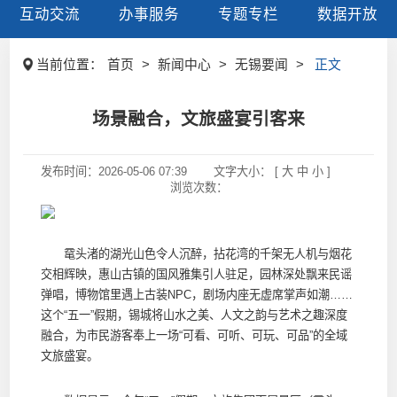
互动交流
办事服务
专题专栏
数据开放
当前位置：
首页
>
新闻中心
>
无锡要闻
>
正文
场景融合，文旅盛宴引客来
发布时间：
2026-05-06 07:39
文字大小： [
大
中
小
]
浏览次数：
鼋头渚的湖光山色令人沉醉，拈花湾的千架无人机与烟花
交相辉映，惠山古镇的国风雅集引人驻足，园林深处飘来民谣
弹唱，博物馆里遇上古装NPC，剧场内座无虚席掌声如潮……
这个“五一”假期，锡城将山水之美、人文之韵与艺术之趣深度
融合，为市民游客奉上一场“可看、可听、可玩、可品”的全域
文旅盛宴。