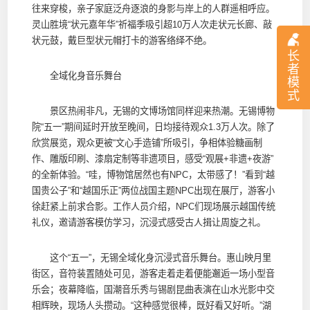
往来穿梭，亲子家庭泛舟逐浪的身影与岸上的人群遥相呼应。
灵山胜境“状元嘉年华”祈福季吸引超10万人次走状元长廊、敲
状元鼓，戴巨型状元帽打卡的游客络绎不绝。
长
者
全域化身音乐舞台
模
式
景区热闹非凡，无锡的文博场馆同样迎来热潮。无锡博物
院“五一”期间延时开放至晚间，日均接待观众1.3万人次。除了
欣赏展览，观众更被“文心手造铺”所吸引，争相体验糖画制
作、雕版印刷、漆扇定制等非遗项目，感受“观展+非遗+夜游”
的全新体验。“哇，博物馆居然也有NPC，太带感了！”看到“越
国贵公子”和“越国乐正”两位战国主题NPC出现在展厅，游客小
徐赶紧上前求合影。工作人员介绍，NPC们现场展示越国传统
礼仪，邀请游客模仿学习，沉浸式感受古人揖让周旋之礼。
这个“五一”，无锡全域化身沉浸式音乐舞台。惠山映月里
街区，音符装置随处可见，游客走着走着便能邂逅一场小型音
乐会；夜幕降临，国潮音乐秀与锡剧昆曲表演在山水光影中交
相辉映，现场人头攒动。“这种感觉很棒，既好看又好听。”湖