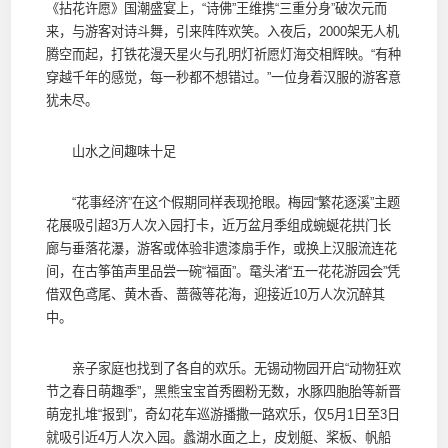
《拈花许愿》国潮盛宴上，“诗佛”王维携“三重分身”破次元而
来，与游客对诗斗舞，引来阵阵欢笑。入夜后，2000架无人机
腾空而起，打铁花漫天星火与孔明灯祈愿灯海交相辉映。“有种
穿越千年的感觉，每一秒都不想错过。”一位身着汉服的游客意
犹未尽。
山水之间趣味十足
“花事经济”在这个假期同样表现抢眼。梅园“繁花逐溪”主题
花展吸引超3万人次入园打卡，近万盆月季组成蜿蜒花拱门长
廊与垂落花瀑，游客或体验非遗漆扇手作，或换上汉服流连花
间，在古筝笛声里品尝一碗“福面”。鼋头渚“五一花花游园会”凭
借双色鸢尾、黄木香、蔷薇等花海，迎接近10万人次沉醉其
中。
亲子家庭也找到了各自的欢乐。无锡动物园开启“动物狂欢
节之春日萌趣季”，黑熊宝宝首秀圈粉无数，水豚四胞胎等新晋
萌宠扎堆“报到”，奇幻花车巡游播撒一路欢乐，仅5月1日至3日
就吸引近4万人次入园。蠡湖水面之上，皮划艇、桨板、帆船