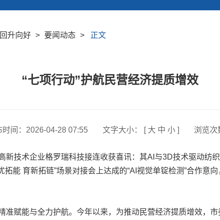
回升向好
>
要闻动态
>
正文
“七项行动”护航民营经济提质增效
布时间：
2026-04-28 07:55
文字大小： [
大
中
小
]
浏览次
技术企业格罗瑞科技接连收获喜讯：其AI与3D技术驱动纺织服
优拓能 育新拓链”场景对接会上达成的“AI视觉单锭检测”合作
赋能与全力护航。今年以来，为推动民营经济提质增效，市委