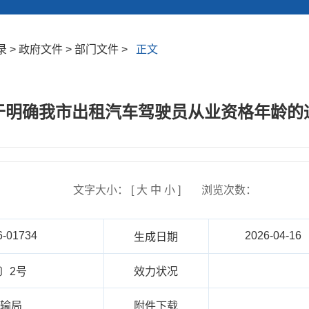
> 政府文件 > 部门文件 >
正文
于明确我市出租汽车驾驶员从业资格年龄的
文字大小： [
大
中
小
]
浏览次数：
6-01734
2026-04-16
生成日期
6〕2号
效力状况
运输局
附件下载