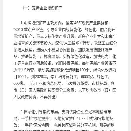
（一）支持企业增资扩产
1.明确增资扩产主攻方向。聚焦“465”现代产业集群和
“3010”重点产业链，引导企业围绕智能化、绿色化、融合化开
展增资扩产，重点支持传统产业升级、新兴产业壮大和未来产
业培育的关键环节投入。深化“人工智能+”行动，攻坚工业细分
领域大模型，鼓励大小模型协同创新，加快发展智能终端产
品，推进智能工厂梯度培育。实施绿色化改造，加快电力、化
工等重点行业落后设备、老旧装置更新。每年更新产业设备不
少于1.5万套，滚动实施智能化改造项目100个、绿色化改造项
目100个。到2028年，累计培育智能工厂6000家、绿色工厂
600家。〔市工业和信息化局、市发展改革委、市科技局，各
市（县）区人民政府按职责分工负责；以下均需各市（县）区
人民政府负责，不再列出〕
2.体系化引导集约布局。支持优势企业立足本地精准布
局，一手抓“原地提升”，因地制宜推广“工业上楼”和零增地技
改；一手抓“区域协同”，完善跨区域利益分享机制，引导新增