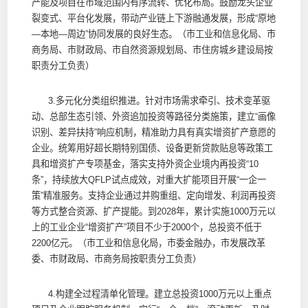
产能及项目在市域范围内有序流转、优化布局。鼓励龙头企业
裂变式、平台化发展，带动产业链上下游融通发展，形成“原地
—本地—周边”协同发展的良好生态。（市工业和信息化局、市
商务局、市财政局、市自然资源规划局、市住房城乡建设局按
职责分工负责）
3.多元化分类组织推进。针对市场需求牵引、技术变革驱
动、总部生态引领、外资追加投资等路径分类施策，建立“画像
识别、差异扶持”响应机制，精准助力具有真实增资扩产意愿的
企业。统筹用好超长期特别国债、设备更新贷款贴息等政策工
具和增资扩产专项基金，落实支持外资企业境内再投资“10
条”，持续放大QFLP试点成效，对重大扩能项目开展“一企一
策”精准服务。支持企业通过并购重组、定向增发、利润再投资
等方式整合资源、扩产提能。到2028年，累计实施1000万元以
上的工业企业“增资扩产”项目不少于2000个，总投资不低于
2200亿元。（市工业和信息化局，市委金融办，市发展改革
委、市财政局、市商务局按职责分工负责）
4.构建全过程清单化管理。建立总投资1000万元以上重点