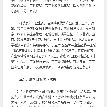
级、省级专精特新企业720家、4000家以上。（市商务局、市
发展改革委、市科技局、市工业和信息化局，四大创新合作中
心按职责分工负责）
8.打造良好产业生态。围绕特色优势产业研发、生产、运
输、销售等全链条发展生产性服务业，优化研发设计、标准制
定、物流和供应链管理、检验检测、质量认证、市场营销、出
口、跨境电商+产业带、展会、法律等服务供给，推动建立质
量检测中心等公共服务机构。建立“产品品牌—企业品牌—区域
品牌”培育体系，打造本土终端品牌。到2028年，在特色优势
产业领域培育“江苏精品”30个以上，建成3个国家和省质检（计
量）中心。（市发展改革委、市市场监管局、市科技局、市工
业和信息化局、市交通运输局、市商务局按职责分工负责）
（三）开展“补短板”技术攻关
9.加大科技与产业协同攻关。聚焦省“补短板”重点领域，鼓
励龙头企业牵头，联合产业链上下游企业和高校院所共同开展
装备、材料、元器件、软件等技术产品攻关。优化市“太湖之