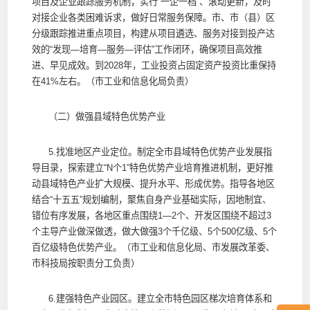
项目及企业跟踪服务机制，实行“一企一档”、滚动更新，及时
对接企业各类困难诉求，做好日常服务保障。市、市（县）区
分级跟踪推进重点项目，构建从项目遴选、服务对接到投产达
效的“发现—培育—服务—评估”工作闭环，确保项目高效推
进、早见成效。到2028年，工业投资占固定资产投资比重保持
在41%左右。（市工业和信息化局负责）
（二）做强县域特色优势产业
5.找准地区产业定位。制定全市县域特色优势产业发展指
导目录，探索建立“N个1”特色优势产业培育推进机制，更好推
动县域特色产业扩大规模、提升水平、形成优势。指导各地区
结合“十五五”规划编制，聚焦自身产业基础实际，因地制宜、
错位有序发展，各地区重点围绕1—2个、开发区围绕不超过3
个主导产业做深做透，做大做强3个千亿级、5个500亿级、5个
百亿级特色优势产业。（市工业和信息化局、市发展改革委、
市科技局按职责分工负责）
6.建强特色产业园区。建立全市特色园区梯次培育体系和