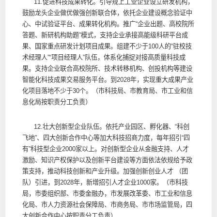
11.促进科技成果转化。引导规上工业企业设立研发机构，
鼓励龙头企业做优做强创新联合体，依托企业建设概念验证中
心、中试验证平台、成果转化机构。推广“企业出题、高校院所
答题、新研机构助题”模式，支持企业承接高能级科研平台成
果、国家重点研发计划项目成果。组建不少于100人的“驻校技
术经理人”“项目经理人”队伍，体系化捕捉对接高质量科技成
果。支持企业联合高校院所、技术转移机构、创投机构等建设
智能化科技成果交易服务平台。到2028年，实现重大成果产业
化项目落地不少于30个。（市科技局、市教育局、市工业和信
息化局按职责分工负责）
12.壮大创新型企业队伍。依托产业园区、孵化器、“科创
飞地”、四大创新合作中心等加大科技招商力度，每年招引“四
有”科技型企业2000家以上。对创新型企业从金融支持、人才
激励、知识产权保护以及创新平台建设等方面依法依规给予政
策支持，推动科技创新和产业升级。加强创新创业人才 （团
队）引进，到2028年，新增招引人才企业1000家。（市科技
局，市委组织部、市委金融办，市发展改革委、市工业和信息
化局、市人力资源社会保障局、市商务局、市市场监管局，四
大创新合作中心按职责分工负责）