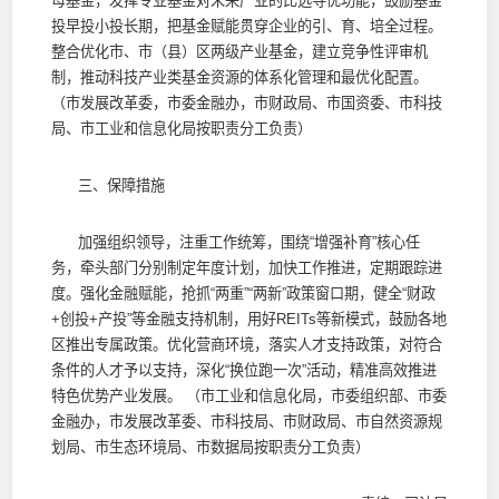
母基金，发挥专业基金对未来产业的比选寻优功能，鼓励基金
投早投小投长期，把基金赋能贯穿企业的引、育、培全过程。
整合优化市、市（县）区两级产业基金，建立竞争性评审机
制，推动科技产业类基金资源的体系化管理和最优化配置。
（市发展改革委，市委金融办，市财政局、市国资委、市科技
局、市工业和信息化局按职责分工负责）
三、保障措施
加强组织领导，注重工作统筹，围绕“增强补育”核心任
务，牵头部门分别制定年度计划，加快工作推进，定期跟踪进
度。强化金融赋能，抢抓“两重”“两新”政策窗口期，健全“财政
+创投+产投”等金融支持机制，用好REITs等新模式，鼓励各地
区推出专属政策。优化营商环境，落实人才支持政策，对符合
条件的人才予以支持，深化“换位跑一次”活动，精准高效推进
特色优势产业发展。 （市工业和信息化局，市委组织部、市委
金融办，市发展改革委、市科技局、市财政局、市自然资源规
划局、市生态环境局、市数据局按职责分工负责）