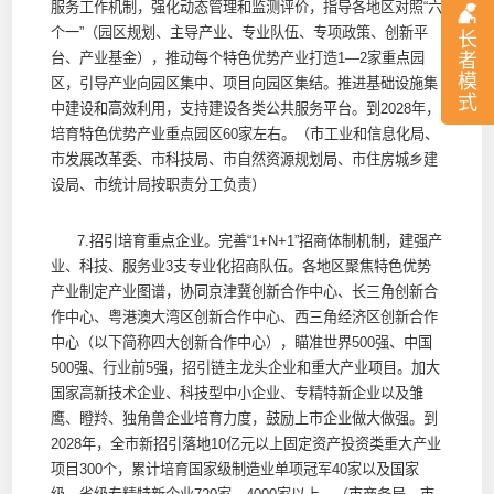
服务工作机制，强化动态管理和监测评价，指导各地区对照“六
个一”（园区规划、主导产业、专业队伍、专项政策、创新平
长
者
台、产业基金），推动每个特色优势产业打造1—2家重点园
模
区，引导产业向园区集中、项目向园区集结。推进基础设施集
式
中建设和高效利用，支持建设各类公共服务平台。到2028年，
培育特色优势产业重点园区60家左右。（市工业和信息化局、
市发展改革委、市科技局、市自然资源规划局、市住房城乡建
设局、市统计局按职责分工负责）
7.招引培育重点企业。完善“1+N+1”招商体制机制，建强产
业、科技、服务业3支专业化招商队伍。各地区聚焦特色优势
产业制定产业图谱，协同京津冀创新合作中心、长三角创新合
作中心、粤港澳大湾区创新合作中心、西三角经济区创新合作
中心（以下简称四大创新合作中心），瞄准世界500强、中国
500强、行业前5强，招引链主龙头企业和重大产业项目。加大
国家高新技术企业、科技型中小企业、专精特新企业以及雏
鹰、瞪羚、独角兽企业培育力度，鼓励上市企业做大做强。到
2028年，全市新招引落地10亿元以上固定资产投资类重大产业
项目300个，累计培育国家级制造业单项冠军40家以及国家