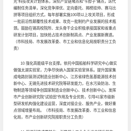
光”科技攻关计划体系，深挖产业链堵点和“卡脖子”痛点，迭代
编制任务清单，深化竞争择优、定向委托、揭榜挂帅、赛马比
拼等项目组织方式，每年部署实施100项以上攻关项目，形成
一批前沿性颠覆性技术成果、攻克一批制约产业发展的技术瓶
颈。鼓励在锡高校院所、龙头骨干企业积极承接国家和省重点
研发计划项目，加快抢占技术创新制高点、产业发展新赛道。
（市科技局、市发展改革委、市工业和信息化局按职责分工负
责）
10.强化高能级平台支撑。依托中国船舶科学研究中心做实
做强太湖实验室，力争尽快纳入国家实验室体系。提升国家集
成电路封装测试制造业创新中心、江苏省绿色氢基能源技术创
新中心、无锡先进技术研究院等研发能力，在水污染防治、生
物制造等领域争创国家制造业创新中心、技术创新中心。发挥
市产业创新研究院“试验田”作用及专业优势，引导41家市级新
型研发机构强化建设运营，深度对接企业、服务产业，做好重
点领域增量布局。（市科技局、市发展改革委、市工业和信息
化局，市产业创新研究院按职责分工负责）