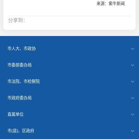
来源：紫牛新闻
分享到：
市人大、市政协
市委部委办局
市法院、市检察院
市政府委办局
直属单位
市(县)、区政府