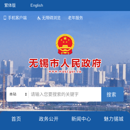
繁体版
English
手机客户端
无障碍浏览
老年服务
本站
首页
政务公开
新闻中心
魅力锡城