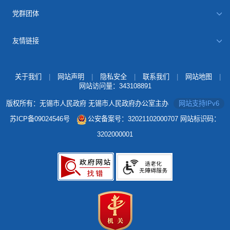
党群团体
友情链接
关于我们
|
网站声明
|
隐私安全
|
联系我们
|
网站地图
|
网站访问量：
343108891
版权所有：无锡市人民政府 无锡市人民政府办公室主办
网站支持IPv6
苏ICP备09024546号
公安备案号：32021102000707
网站标识码：
3202000001