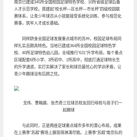
南京已建成345所全国校园足球特色学校、10所省级足球后备
人才示范学校，搭建起“校长杯—区长杯—市长杯”四级校园联
赛体系，让青少年球员从小就能接受系统化训练、参与规范化
赛事，筑牢人才成长基础。
同样跻身全国足球发展重点城市的苏州，校园足球布局同
样扎实且颇具特色。当地已建成364所全国校园足球特色学
校、40所足球特色幼儿园，全域推行“631”升学布局，每个重点
区域配套6所小学、3所初中、1所高中，彻底打通足球特长生
的升学通道，实打实解决了家长和球员最忧心的学训矛盾，让
青少年踢球没有后顾之忧。
戈伟、曹翰晨、张杰奇三位球员校友回归母校与孩子们一
起踢球
与此同时，正是两座足球重点城市多年的潜心布局，成果
在上赛季“苏超”赛场上展现得淋漓尽致。上赛季“苏超”南京队的