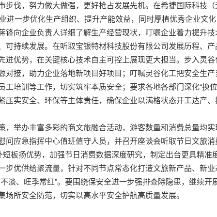
市步伐，努力做大做强，更好抢占发展先机。在希捷国际科技（
企业进一步优化生产组织、提升产能效益，同时厚植优秀企业文
蒋锋向企业负责人详细了解生产经营现状，叮嘱企业着力提升技
、可持续发展。在听取宝银特材科技股份有限公司发展历程、产
先进优势，在关键核心技术自主可控上展现更大担当。步入灵谷
源对接，助力企业落地新项目好项目；叮嘱灵谷化工把安全生产当
员工培训等工作，切实筑牢本质安全；要求各地各部门深化“换位
紧压实安全、环保等主体责任，确保企业以满格状态开工达产、
，举办丰富多彩的商文旅融合活动，游客数量和消费总量均实
慰问应急指挥中心值班值守人员，并召开座谈会听取节日文旅消
步补短板扬优势，加强节日消费数据深度研究，制定出台更具精准
一步优供给聚流量，针对不同节点常态化打造文旅新产品、新业
季不淡、旺季常红”。要围绕保安全进一步强排查除隐患，继续开
集场所安全防范，切实以高水平安全护航高质量发展。