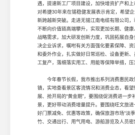
遇，提速新工厂项目建设，加快增资扩产和上
对希捷30年来在锡稳健发展表示肯定，希望
新跨越新突破。走进无锡江南电缆有限公司，
不断向价值链高端攀升，实现更加长期、健康
战略需求，加大研发创新力度，巩固拓展自身
决企业诉求，嘱咐有关方面强化要素保障、资
和委外作业，扎实做好日常巡检、设备更新、
工复产，落细落实用工、用能等保障举措，压
今年春节长假，我市推出系列消费惠民政策
镇，实地查看景区客流情况和消费业态，看望
展、抢开局的“黄金期”，要围绕促消费进一
景，更好带动消费增量提升。要围绕旺文旅进
好门票减免、优惠等政策，确保旅游市场“淡
竹、交通出行、用气用电、游船游览及人员密