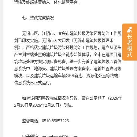
运输及终端处置纳入一体化监管平台。
七、整改完成情况
无锡市区、江阴市、宜兴市建筑垃圾污染环境防治工作规
长
划已印发实施。无锡市人大印发《无锡市建筑垃圾管理条
者
例》，严格落实建筑垃圾污染环境防治工作规划，建立从源头
模
式
产生到末端处置的建筑垃圾全链条监管体系，全市在建项目建
筑垃圾处理方案实现应备尽备。进一步完善了建筑垃圾监管信
息系统中工地源头、建筑垃圾处理方案备案、运输处置许可等
模块，以及建筑垃圾运输车辆GPS轨迹、资源化处置等终端，
信息系统已正式运行。
如对该问题整改完成情况有异议，请在公示期间（2026年
2月10日至2026年2月28日）反映。
监督电话：0510-85857225
电子邮箱：wxcgjhwc@126.com