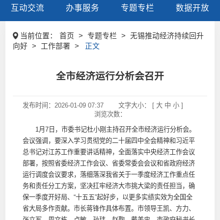
互动交流
办事服务
专题专栏
数据开放
当前位置：
首页
>
专题专栏
>
无锡推动经济持续回升
向好
>
工作部署
>
正文
全市经济运行分析会召开
发布时间：
2026-01-09 07:37
文字大小： [
大
中
小
]
浏览次数：
1月7日，市委书记杜小刚主持召开全市经济运行分析会。
会议强调，要深入学习贯彻党的二十届四中全会精神和习近平
总书记对江苏工作重要讲话精神，全面落实中央经济工作会议
部署，按照省委经济工作会议、省委常委会会议和省政府经济
运行调度会议要求，落细落深我省关于一季度经济工作重点任
务和责任分工方案，坚决扛牢经济大市挑大梁的责任担当，确
保一季度开好局、“十五五”起好步，以更多实绩实效为全国全
省大局多作贡献。市长蒋锋作具体布置。市领导王凯、方力、
张立军、周文栋、卢敏、孙玮、赵鞠、戴美忠，市政府秘书长