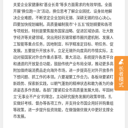
关爱企业家健康和“基业长青”等多方面需求的有效举措。全面
开展“换位跑一次”活动，换位思考了解企业困扰、设身处地解
决企业难题，不断坚定企业加码无锡、深耕无锡的信心决心。
四要加快规划编制。高质量编制我市“十五五”规划纲要和各项
专项规划，特别是聚焦服务国家战略、促进区域协调、壮大数
字经济等关键领域，突出用好苏锡常都市圈共建机制、发展人
工智能等重点任务，因地制宜、科学精准定目标、明任务、促
发展。五要提升开放水平。立足无锡外向度高的市情实际，主
动对接国家对外合作重点事项、重大活动，系统提升各类平台
和通道的开放复合功能，鼓励传统产业布局全球，推动更多高
长
附加值终端消费品走向海外市场，进一步提高在对外开放条件
者
下想问题、抓工作的本领。六要凝聚工作合力。各板块要紧盯
模
新趋势、探索新实践，以朝气蓬勃的精神状态和敢为善为的奋
式
进姿态多作贡献。各部门要紧扣全市高质量发展大局，牢固树
立“无事业不产业”的理念，主动研究服务发展的政策举措，扎
实做好考核、督办等各项工作，并支持全市国企用好并购重组
等政策，进一步提升投资效能，在做强做优做大中更好支撑全
市发展。