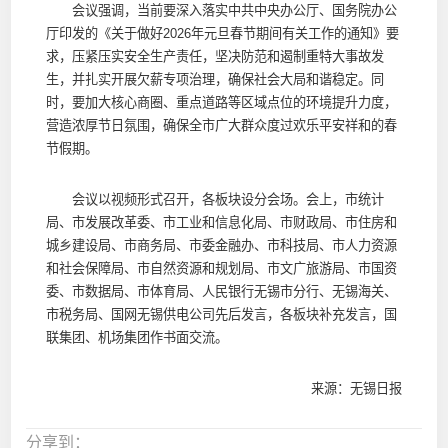
会议强调，当前要深入落实中共中央办公厅、国务院办公
厅印发的《关于做好2026年元旦春节期间有关工作的通知》要
求，压紧压实安全生产责任，坚决防范和遏制重特大事故发
生，并扎实开展欠薪专项治理，确保社会大局和谐稳定。同
时，要加大核心商圈、重点道路等区域点位的环境提升力度，
营造浓厚节日氛围，确保全市广大群众度过欢乐平安祥和的春
节假期。
会议以视频形式召开，各板块设分会场。会上，市统计
局、市发展改革委、市工业和信息化局、市财政局、市住房和
城乡建设局、市商务局、市委金融办、市科技局、市人力资源
和社会保障局、市自然资源和规划局、市文广旅游局、市国资
委、市数据局、市体育局、人民银行无锡市分行、无锡海关、
市税务局、国网无锡供电公司先后发言，各板块补充发言，国
联集团、机场集团作书面交流。
来源：无锡日报
分享到：