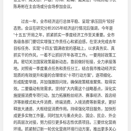
陈寿彬在主会场或分会场参加会议。
过去一年，全市经济运行总体平稳、呈现“承压回升”较好
态势。会议在研究分析2025年经济运行情况后强调，今年是
“十五五”开局之年，抓紧抓实一季度经济工作至关重要。全市
各级各部门要切实增强工作责任心和紧迫感，在坚决完成去年
目标任务、实现“十四五”圆满收官的基础上，以求真务实、真
抓实干的作风，一着不让抓好开年各项工作。一要用好政策工
具。密切关注国家政策最新动态，靠前做好衔接，全力承接落
地。对照省一季度重点任务和责任分工，结合我市推动经济实
现质的有效提升和量的合理增长“十项行动方案”，逐项细化、
形成配套举措，并加强跟踪问效，确保政策精准聚焦、取得实
效。二要撬动有效需求。坚持扩大内需这个战略基点，深化实
施提振消费专项行动，加力拓展粉丝经济、赛事经济、首店经
济等新模式和大件消费、终端消费、入境消费等新需求，更好
释放大通道、大枢纽促消费作用。持续强化项目服务，加快形
成更多实物工作量，同时加大与重点央企、国企、民企、外企
的高层次对接，努力招引更多标志性优质项目。三要优化营商
环境。抓紧制订新一轮优化营商环境行动方案，推出更多关心