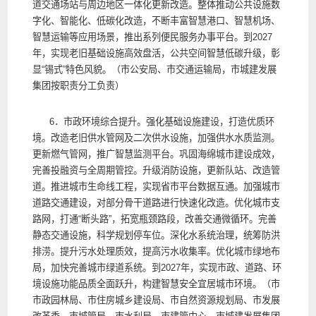
道交通场站与周边地区一体化更新改造。整体推动公共设施数
字化、智能化、低碳化改造，不断丰富智慧港口、智慧机场、
智慧运输等应用场景，推出系列便民服务办事平台。到2027
年，实现老旧基础设施高效盘活，公共空间智慧低碳升级，彰
显“锡式”特色风貌。（市公安局、市交通运输局，市城建发展
集团按职责分工负责）
6．市政环境综合提升。强化基础设施建设，打造优质环
境。改造老旧供水管网及二次供水设施，加强供水水质监测。
更新燃气管网，推广智慧监测平台。巩固海绵城市建设成效，
完善投融资与全周期管控。升级消防设施，更新队站、改造管
道。推进城市生命线工程，实现省市平台数据互通。加强城市
道路交通建设，对部分骨干道路进行快速化改造。优化城市支
路网，打通“断头路”，拓宽瓶颈路段，改善交通微循环。完善
静态交通设施，科学规划停车位。深化水系统治理，统筹防洪
排涝。提升污水处理质效，提高污水收集率。优化城市绿地布
局，加快完善城市绿道系统。到2027年，实现市政、道路、环
境设施功能品质全面跃升，构建智慧安全宜居城市环境。（市
市政园林局、市住房城乡建设局、市自然资源规划局、市发展