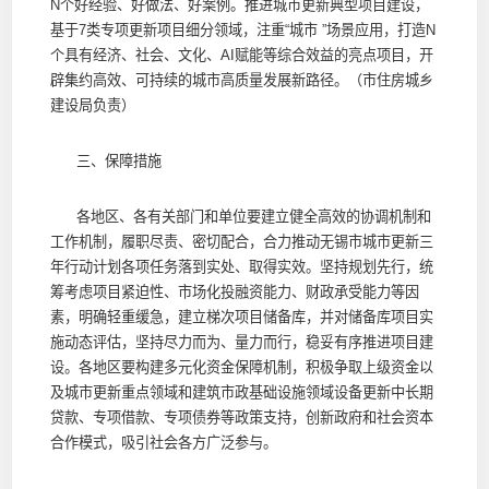
N个好经验、好做法、好案例。推进城市更新典型项目建设，
基于7类专项更新项目细分领域，注重“城市 ”场景应用，打造N
个具有经济、社会、文化、AI赋能等综合效益的亮点项目，开
辟集约高效、可持续的城市高质量发展新路径。（市住房城乡
建设局负责）
三、保障措施
各地区、各有关部门和单位要建立健全高效的协调机制和
工作机制，履职尽责、密切配合，合力推动无锡市城市更新三
年行动计划各项任务落到实处、取得实效。坚持规划先行，统
筹考虑项目紧迫性、市场化投融资能力、财政承受能力等因
素，明确轻重缓急，建立梯次项目储备库，并对储备库项目实
施动态评估，坚持尽力而为、量力而行，稳妥有序推进项目建
设。各地区要构建多元化资金保障机制，积极争取上级资金以
及城市更新重点领域和建筑市政基础设施领域设备更新中长期
贷款、专项借款、专项债券等政策支持，创新政府和社会资本
合作模式，吸引社会各方广泛参与。