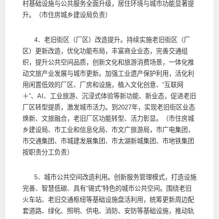
村基础设施与公共服务全面升级，居住环境与城市功能显著提
升。（市住房城乡建设局负责）
4．老旧街区（厂区）改造提升。持续实施老旧街区（厂
区）更新改造，优化功能布局，丰富商业业态，完善交通组
织，提升公共空间品质，创新文化和旅游消费场景，一体化推
动文旅产业发展与城市更新。加强工业遗产保护利用，活化利
用闲置低效的厂区、厂房和设施，植入文化创意、“互联网
＋”、AI、工业旅游、沉浸式体验等新功能、新业态，促进老旧
厂区转型提质，激发城市活力。到2027年，实现老旧街区业态
焕新、文旅融合，老旧厂区功能转型、活力彰显。（市住房城
乡建设局、市工业和信息化局、市文广旅游局，市广电集团，
市交通集团、市城建发展集团、市太湖新城集团、市地铁集团
按职责分工负责）
5．城市公共空间改造利用。创新服务管理模式，打造设施
完善、智慧低碳、具有“锡式”特色的城市公共空间。围绕老旧
火车站、老旧交通枢纽等基础设施盘活利用，统筹更新周边配
套道路、绿化、照明、供电、消防、安防等基础设施，推动轨