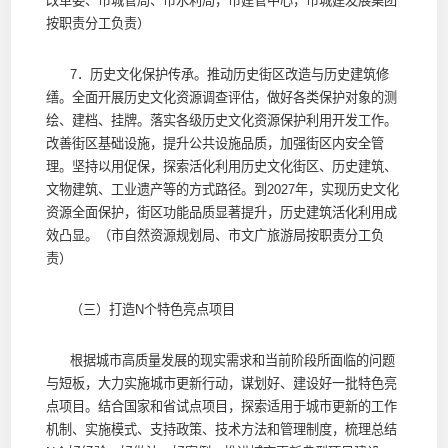
改革委、市城管局、市水利局，市建管中心，市城建发展集团
按职责分工负责）
7．历史文化保护传承。推动历史街区改造与历史建筑修
缮。全面开展历史文化资源调查评估，做好各类保护对象的测
绘、建档、挂牌。落实各级历史文化资源保护利用开发工作。
改善街区基础设施，提升公共设施品质，加强街区内安全管
理。坚持以用促保，探索活化利用历史文化街区、历史建筑、
文物建筑、工业遗产等的方式路径。到2027年，实现历史文化
资源全面保护，街区功能品质显著提升，历史建筑活化利用成
效凸显。（市自然资源规划局、市文广旅游局按职责分工负
责）
（三）打造N个特色亮点项目
根据城市高质量发展的现实需求和当前阶段所面临的问题
与短板，大力实施城市更新行动，谋划好、建设好一批特色亮
点项目。结合国家和省试点项目，探索适用于城市更新的工作
机制、实施模式、支持政策、技术方法和管理制度，梳理总结