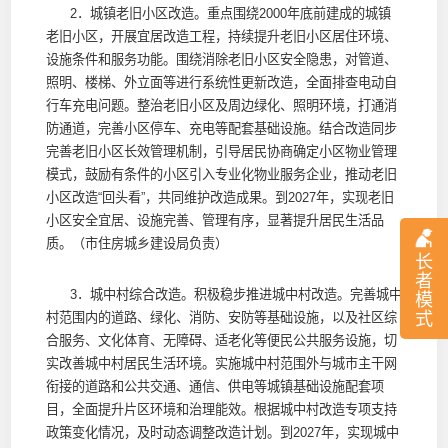
2．城镇老旧小区改造。重点围绕2000年底前建成的城镇
老旧小区，开展宜居改造工程，持续提升老旧小区居住环境、
设施条件和服务功能。围绕消除老旧小区安全隐患，对管道、
照明、楼梯、外立面等进行系统性更新改造，全面排查电动自
行车充电问题。整治老旧小区及周边绿化、照明环境，打通消
防通道，完善小区停车、充电等配套基础设施。结合改造同步
完善老旧小区长效管理机制，引导居民协商确定小区物业管理
模式，鼓励有条件的小区引入专业化物业服务企业，推动老旧
小区改造“回头看”，共同维护改造成果。到2027年，实现老旧
小区安全宜居、设施完善、管理有序，显著提升居民生活品
质。（市住房城乡建设局负责）
长
者
3．城中村综合改造。积极稳步推进城中村改造。完善城中
模
式
村范围内的道路、绿化、消防、安防等基础设施，以及社区综
合服务、文化体育、无障碍、适老化等便民公共服务设施，切
实改善城中村居民生活环境。实施城中村范围外与城市主干网
衔接的道路和公共交通、通信、供电等城镇基础设施配套项
目，全面提升片区环境和治理能效。根据城中村改造专项支持
政策变化情况，及时动态调整改造计划。到2027年，实现城中