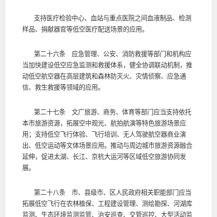
支持医疗检验中心、血站与重点医院之间血液制品、检测
样品、捐献器官等低空医疗配送场景的应用。
第二十六条 应急管理、公安、消防救援等部门和机构应
当加快建设低空应急监测和救援体系，健全协调联动机制，推
动低空航空器在高层建筑和森林防灭火、灾情侦察、应急通
信、救生救援等领域的应用。
第二十七条 文广旅游、商务、体育等部门应当支持依托
本市旅游资源，拓展空中观光、航拍航演等特色旅游场景应
用；支持低空飞行体验、飞行培训、无人驾驶航空器商业演
出、低空运动等文体场景应用。推动与周边城市旅游资源融合
延伸，促进太湖、长江、京杭大运河等区域低空旅游协同发
展。
第二十八条 市、县级市、区人民政府相关职能部门应当
拓展低空飞行在农林植保、工程建设管理、测绘勘探、河湖库
监测、生态环境监测监管、治安巡查、交管巡控、大型活动监