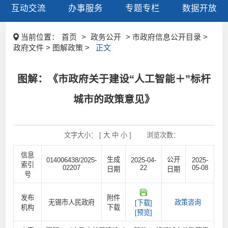
互动交流
办事服务
专题专栏
数据开放
当前位置：
首页
>
政务公开
> 市政府信息公开目录 >
政府文件 > 图解政策 >
正文
图解：《市政府关于建设“人工智能＋”标杆
城市的政策意见》
文字大小： [
大
中
小
]
浏览次数：
信息
生成
公开
014006438/2025-
2025-04-
2025-
索引
02207
22
05-08
日期
日期
号
发布
附件
无锡市人民政府
政策咨询
[下载]
机构
下载
[预览]