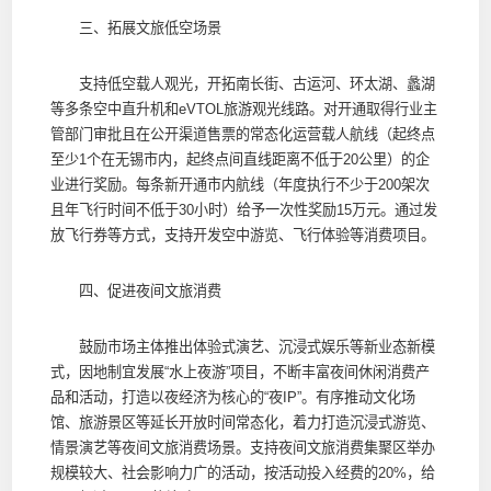
三、拓展文旅低空场景
支持低空载人观光，开拓南长街、古运河、环太湖、蠡湖
等多条空中直升机和eVTOL旅游观光线路。对开通取得行业主
管部门审批且在公开渠道售票的常态化运营载人航线（起终点
至少1个在无锡市内，起终点间直线距离不低于20公里）的企
业进行奖励。每条新开通市内航线（年度执行不少于200架次
且年飞行时间不低于30小时）给予一次性奖励15万元。通过发
放飞行券等方式，支持开发空中游览、飞行体验等消费项目。
四、促进夜间文旅消费
鼓励市场主体推出体验式演艺、沉浸式娱乐等新业态新模
式，因地制宜发展“水上夜游”项目，不断丰富夜间休闲消费产
品和活动，打造以夜经济为核心的“夜IP”。有序推动文化场
馆、旅游景区等延长开放时间常态化，着力打造沉浸式游览、
情景演艺等夜间文旅消费场景。支持夜间文旅消费集聚区举办
规模较大、社会影响力广的活动，按活动投入经费的20%，给