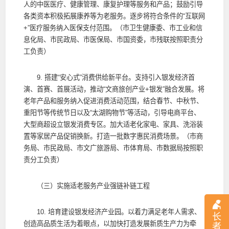
人的中医医疗、健康管理、康复护理等服务和产品；鼓励引导
各类资本积极拓展康养等为老服务。逐步将符合条件的“互联网
+”医疗服务纳入医保支付范围。（市卫生健康委、市工业和信
息化局、市民政局、市医保局、市国资委，市残联按照职责分
工负责）
9. 搭建“安心式”消费供给新平台。支持引入银发经济首
演、首赛、首展活动，推动“文商旅创产业+银发”融合发展。将
老年产品和服务纳入促进消费活动范围，结合春节、中秋节、
重阳节等传统节日以及“太湖购物节”等活动，引导电商平台、
大型商超设立银发消费专区。加大适老化家电、家具、洗浴装
置等家居产品促销换新。打造一批数字惠民消费场景。（市商
务局、市民政局、市文广旅游局、市体育局、市数据局按照职
责分工负责）
（三）实施适老服务产业强链补链工程
10. 培育建设银发经济产业园。以着力满足老年人需求、
长
创造高品质生活为着眼点，以加快打造发展新质生产力为牵
者