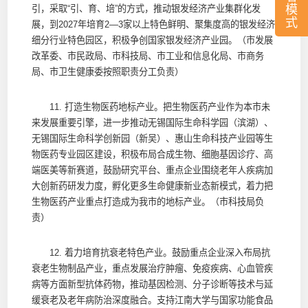
模
引，采取“引、育、培”的方式，推动银发经济产业集群化发
式
展，到2027年培育2—3家以上特色鲜明、聚集度高的银发经济
细分行业特色园区，积极争创国家银发经济产业园。（市发展
改革委、市民政局、市科技局、市工业和信息化局、市商务
局、市卫生健康委按照职责分工负责）
11. 打造生物医药地标产业。把生物医药产业作为本市未
来发展重要引擎，进一步推动无锡国际生命科学园（滨湖）、
无锡国际生命科学创新园（新吴）、惠山生命科技产业园等生
物医药专业园区建设，积极布局合成生物、细胞基因诊疗、高
端医美等新赛道，鼓励研究平台、重点企业围绕老年人疾病加
大创新药研发力度，孵化更多生命健康新业态新模式，着力把
生物医药产业重点打造成为我市的地标产业。（市科技局负
责）
12. 着力培育抗衰老特色产业。鼓励重点企业深入布局抗
衰老生物制品产业，重点发展治疗肿瘤、免疫疾病、心血管疾
病等方面新型抗体药物，推动基因检测、分子诊断等技术与延
缓衰老及老年病防治深度融合。支持江南大学与国家功能食品