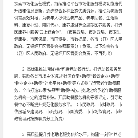
探索市场化运营模式，持续推动平台市场化服务模块功能迭代
升级和信息更新，逐步整合多种业态优质资源，推动为老服务
供需高效对接，为老年人提供适老产品、老年助餐、生活照
料、康复护理、陪同代办、康养旅游等全周期医养服务，打造
医康养护服务“云上综合体”。〔市民政局、市财政局、市卫生
健康委、市医保局、市国资委、市数据局，各市（县）区人民
政府、无锡经开区管委会按照职责分工负责。以下均需各市
（县）区人民政府、无锡经开区管委会负责，不再列出〕
2. 高标准推进“锡心香伴”惠老助餐行动。打造助餐服务品
牌，鼓励各类市场主体通过“社区食堂+助餐”“餐饮企业+助餐”
“物业企业+助餐”“外卖平台+助餐”等方式参与运营老年助餐服
务，全市打造15家“头雁型”助餐中心。按规定给予老年助餐服
务机构一定的运营补贴。开展助餐服务机构等级评定，引导助
餐中心不断提升规范化服务水平。（市民政局、市财政局、市
住房城乡建设局、市商务局、市国资委、市市场监管局，市邮
政管理局按照职责分工负责）
3. 高质量提升养老助老服务供给水平。构建“一刻钟”养老