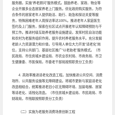
服务圈，实施“养老顾问”服务模式。鼓励养老、家政、物业等
企业开展多业态居家养老上门服务。优化政府购买服务，为符
合条件的居家老年人提供助洁、助行、助急和探访关爱等服
务，特殊困难老年人周探访率达100%。推进老年人家庭医生
签约及上门服务，探索在社区试点开展老年认知障碍预防与干
预工作。推进村级互助养老服务设施建设，发挥村民自治功能
和农村为老服务组织作用，提升农村养老服务水平。充分发掘
老龄人力资源潜力和价值，引导用人单位大力开发“适老化”岗
位，支持公共部门、基层社区推广“以老助老”服务模式。（市
民政局、市住房城乡建设局、市农业农村局、市商务局、市卫
生健康委、市医保局，市委老干部局按照职责分工负责）
4. 高效率推进适老化改造工程。加快推进公共空间、消费
场所、公共服务设施等无障碍建设。将城市更新与家庭适老化
改造相结合，统筹推进老旧小区无障碍环境、加装电梯、居家
等适老化、适残化改造。（市住房城乡建设局、市民政局、市
财政局，市残联按照职责分工负责）
（二）实施为老服务消费场景创新工程