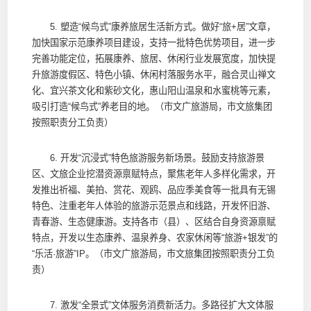
5. 塑造“候鸟式”康养旅居生活新方式。做好“旅+居”文章，
加快国家示范康养项目建设，支持一批特色优势项目，进一步
完善功能定位，拓展康养、旅居、休闲行业发展宽度，加快提
升旅游度假区、特色小镇、休闲村落服务水平，融合灵山禅文
化、宜兴茶文化和紫砂文化，惠山阳山温泉和水蜜桃等元素，
吸引打造“候鸟式”养老目的地。（市文广旅游局，市文旅集团
按照职责分工负责）
6. 开发“沉浸式”特色旅游服务新场景。鼓励支持旅游景
区、文旅企业挖潜资源禀赋特点，聚焦老年人多样化需求，开
发推出祈福、美拍、赏花、观鸥、品应季美食等一批具有无锡
特色、注重老年人体验的旅游示范景点和线路，开发怀旧游、
青春游、生态健康游。支持各市（县）、区结合自身资源禀赋
特点，开发以生态康养、温泉养身、农家休闲等“旅游+银发”的
“乐活·旅游”IP。（市文广旅游局，市文旅集团按照职责分工负
责）
7. 激发“全景式”文体服务消费新活力。多路径扩大文体服