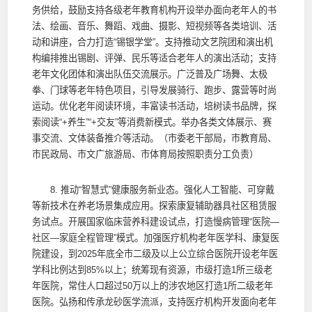
务供给，鼓励支持各级老年教育机构开设举办面向老年人的书
法、绘画、音乐、舞蹈、戏曲、摄影、短视频等各类培训、活
动和讲座，合力打造“锡银学堂”。支持推动文艺院团和演出机
构编排推出锡剧、评弹、民乐等适合老年人的演出活动；支持
老年文化团体和演出队伍交流展示。广泛普及广场舞、太极
拳、门球等老年特色项目，引导发展骑行、跑步、露营等时尚
运动。优化老年阅读环境，丰富读书活动，培树读书品牌，探
索阅读“+养生”“+交友”等消费新模式。举办各类文体展示、赛
事交流、文体装备推介等活动。（市委老干部局，市教育局、
市民政局、市文广旅游局、市体育局按照职责分工负责）
8. 推动“智慧式”健康服务新业态。强化人工智能、可穿戴
等新技术在养老场景集成应用。探索康复辅助器具社区租赁服
务试点。开展国家临床营养科建设试点，打造慢病管理“医院—
社区—家庭全程管理”模式。加强医疗机构老年医学科、康复医
院建设，到2025年底全市二级及以上公立综合医院开设老年医
学科比例达到85%以上；统筹现有资源，市级打造1所三级老
年医院，常住人口超过50万以上的涉农地区打造1所二级老年
医院。弘扬和传承龙砂医学流派，支持医疗机构开发面向老年