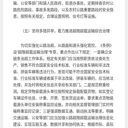
输、公安等部门和镇人民政府、街道办事处，定期排查农村公
路危险路段、事故多发路段，以及农村公路重要路段的安全隐
患，按照有关规定，合理设置照明、信号灯等设施。
（五）坚持多措并举，着力推进超限超载运输综合治理
为切实强化公路治超，从路面和源头强化管控，《条例》
设“超限超载运输治理”专章，重点作出以下规定：一是确立全
链条治超工作体系。规定有关部门应当按照职责依法查处生
产、销售不符合国家安全技术标准、行业标准车辆和非法改
装、拼装车辆等违法行为，发现可能不符合国家安全技术标
准、行业标准车辆或者属于非法改装、拼装车辆的，应当依法
处理，并及时将相关信息共享给有关部门。二是规范称重检
测。规定货物装载源头单位按照规定装载配载货物，如实登记
车辆证件信息、计重、开票、签发货运运单，要求重点货物装
载源头单位安装称重监控设施，并向相关监督管理部门实时传
输称重监控记录；三是强调数据互通、联动执法等要求。明确
交通运输、公安等部门应当加强公路超限超载运输治理信息化
建设，实现互联互通、数据共享和协同执法；根据市际、县际