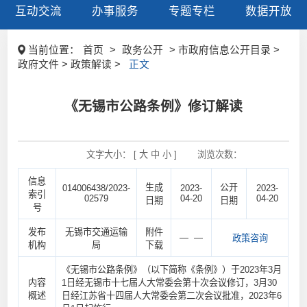
互动交流
办事服务
专题专栏
数据开放
当前位置：
首页
>
政务公开
> 市政府信息公开目录 >
政府文件 > 政策解读 >
正文
《无锡市公路条例》修订解读
文字大小： [
大
中
小
]
浏览次数：
信息
生成
公开
014006438/2023-
2023-
2023-
索引
02579
04-20
04-20
日期
日期
号
发布
无锡市交通运输
附件
— —
政策咨询
机构
局
下载
《无锡市公路条例》（以下简称《条例》）于2023年3月
内容
1日经无锡市十七届人大常委会第十次会议修订，3月30
概述
日经江苏省十四届人大常委会第二次会议批准，2023年6