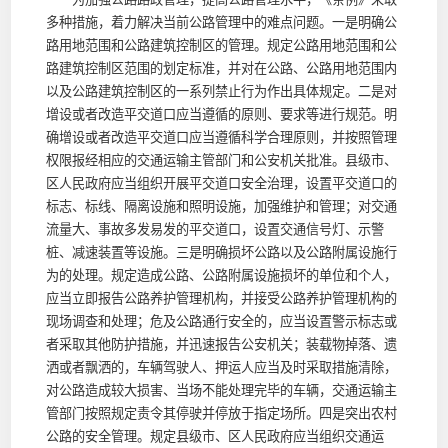
多种措施，着力解决当前公路管理中的难点问题。一是明确公
路用地范围和公路建筑控制区的管理。规定公路用地范围和公
路建筑控制区范围的划定标准，并对在公路、公路用地范围内
以及公路建筑控制区的一系列禁止行为作出具体规定。二是对
增设或者改造平交道口应当遵循的原则、要求等进行规范。明
确增设或者改造平交道口应当遵循科学合理原则，并按照管理
权限报经相应的交通运输主管部门和公安机关批准。县级市、
区人民政府应当组织开展平交道口安全治理，设置平交道口的
标志、标线、隔离设施和照明设施，加强维护和管理；对交通
流量大、事故多发易发的平交道口，设置交通信号灯、示警
桩、减速装置等设施。三是明确损坏公路以及公路附属设施行
为的处理。规定造成公路、公路附属设施损坏的单位和个人，
应当立即报告公路养护管理机构，并接受公路养护管理机构的
现场调查和处理；危及公路通行安全的，应当设置警示标志或
者采取其他防护措施，并迅速报告公安机关；装载物掉落、遗
洒或者飘洒的，车辆驾驶人、押运人应当及时采取措施清除，
对公路造成较大损害、当场不能处理完毕的车辆，交通运输主
管部门按照规定责令其停驶并停放于指定场所。四是突出农村
公路的安全管理。规定县级市、区人民政府应当组织交通运