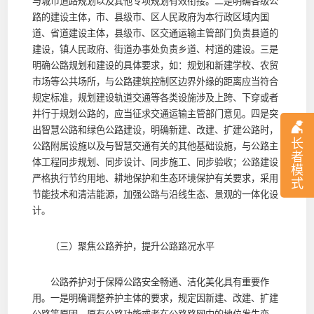
与城市道路规划以及其他专项规划有效衔接。二是明确各级公
路的建设主体，市、县级市、区人民政府为本行政区域内国
道、省道建设主体，县级市、区交通运输主管部门负责县道的
建设，镇人民政府、街道办事处负责乡道、村道的建设。三是
明确公路规划和建设的具体要求，如：规划和新建学校、农贸
市场等公共场所，与公路建筑控制区边界外缘的距离应当符合
规定标准，规划建设轨道交通等各类设施涉及上跨、下穿或者
并行于规划公路的，应当征求交通运输主管部门意见。四是突
出智慧公路和绿色公路建设，明确新建、改建、扩建公路时，
长
公路附属设施以及与智慧交通有关的其他基础设施，与公路主
者
体工程同步规划、同步设计、同步施工、同步验收；公路建设
模
严格执行节约用地、耕地保护和生态环境保护有关要求，采用
式
节能技术和清洁能源，加强公路与沿线生态、景观的一体化设
计。
（三）聚焦公路养护，提升公路路况水平
公路养护对于保障公路安全畅通、洁化美化具有重要作
用。一是明确调整养护主体的要求，规定因新建、改建、扩建