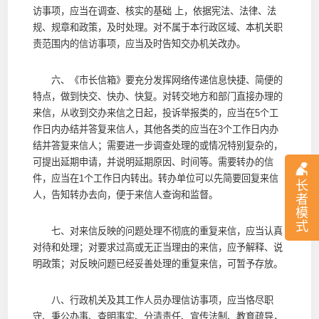
访事项，应当在调查、核实的基础 上，依据宪法、法律、法
规、规章和政策，及时处理。对不属于本行政区域、本机关职
责范围内的信访事项，应当及时告知交办机关改办。
六、《市长信箱》要充分发挥网络传递信息快捷、简便的
特点，做到快交、快办、快复。对转交地方和部门直接办理的
来信，从收到交办来信之日起，投诉举报类的，应当在5个工
作日内办结并答复来信人，其他各类的应当在3个工作日内办
结并答复来信人；需要进一步调查处理的或情况特别复杂的，
可提出延期申请，并说明延期原因、时间等。需要转办的信
件，应当在1个工作日内转出。转办单位可以先简要回复来信
长
人，告知转办去向，便于来信人查询和监督。
者
模
式
七、对来信反映的问题处理不彻底的重复来信，应当认真
对待和处理；对要求过高或无正当理由的来信，应予解释、说
明政策；对反映问题已经妥善处理的重复来信，可暂予存放。
八、行政机关及其工作人员办理信访事项，应当恪尽职
守、秉公办事、查明事实、分清责任、宣传法制、教育疏导，