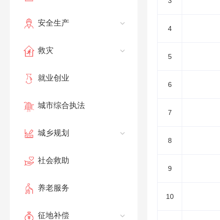
3
安全生产
4
救灾
5
就业创业
6
城市综合执法
7
城乡规划
8
社会救助
9
养老服务
10
征地补偿