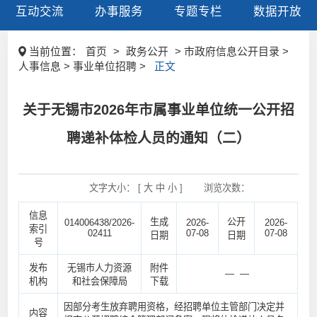
互动交流
办事服务
专题专栏
数据开放
当前位置：
首页
>
政务公开
> 市政府信息公开目录 >
人事信息 > 事业单位招聘 >
正文
关于无锡市2026年市属事业单位统一公开招
聘递补体检人员的通知（二）
文字大小： [
大
中
小
]
浏览次数：
信息
生成
公开
014006438/2026-
2026-
2026-
索引
02411
07-08
07-08
日期
日期
号
发布
无锡市人力资源
附件
— —
机构
和社会保障局
下载
因部分考生放弃聘用资格，经招聘单位主管部门决定并
内容