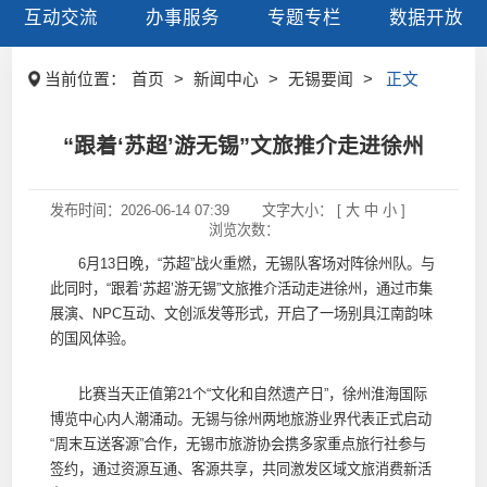
互动交流
办事服务
专题专栏
数据开放
当前位置：
首页
>
新闻中心
>
无锡要闻
>
正文
“跟着‘苏超’游无锡”文旅推介走进徐州
发布时间：
2026-06-14 07:39
文字大小： [
大
中
小
]
浏览次数：
6月13日晚，“苏超”战火重燃，无锡队客场对阵徐州队。与
此同时，“跟着‘苏超’游无锡”文旅推介活动走进徐州，通过市集
展演、NPC互动、文创派发等形式，开启了一场别具江南韵味
的国风体验。
比赛当天正值第21个“文化和自然遗产日”，徐州淮海国际
博览中心内人潮涌动。无锡与徐州两地旅游业界代表正式启动
“周末互送客源”合作，无锡市旅游协会携多家重点旅行社参与
签约，通过资源互通、客源共享，共同激发区域文旅消费新活