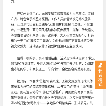
力。
在徐州奥体中心，无锡专属文旅市集成为人气焦点。文创
产品、特色伴手礼整齐亮相，工作人员热情派发无锡文旅礼
品，让当地市民零距离触摸“太湖明珠”的细腻与温情。不仅如
此，一场别开生面的国风运动体验同步展开：蹴鞠、传统捶丸
等复古项目吸引众多市民一试身手，大人孩童竞相参与，打造
出独一无二的“苏超第二现场”。为让徐州市民更直观地感受无
锡文化魅力，活动还安排了锡剧片段演绎及主题快闪。
值得一提的是，高考刚刚结束，活动现场特别设置了“状元
郎”NPC互动环节。身着古装的“状元”与市民亲切对答，为刚走
出考场的学子和家长送上一举高“粽”、金榜题名的美好祝愿。
长
者
模
据介绍，本赛季“苏超”开赛以来，无锡文旅逐渐形成以体
式
育赛事为纽带的跨城交流新格局。从与镇江的“交换主场”创新
互动，到与连云港的“XI游记”联合推广，再到面向南京市民推
出凭身份证免费畅游核心景区等专属优惠，以及将文旅房车开
进盐城打造“流动名片”——各地推介风格各异、形式多元，共