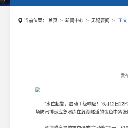
当前位置：
首页
>
新闻中心
>
无锡要闻
>
正文
发
“水位超警，启动Ⅰ级响应！”6月12日2
场防汛排涝应急演练在蠡湖隧道的夜色中紧张
蠡湖隧道是城市交通的“主动脉”之一，也是