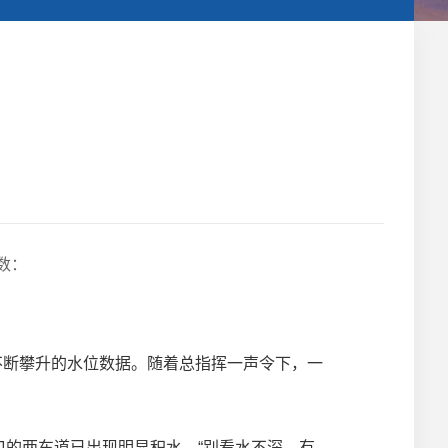
数：
不断攀升的水位数据。随着总指挥一声令下，一
的两车道已出现明显积水。“别看水不深，有