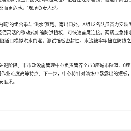
反而更危险。”现场负责人说。
疏”的组合拳与“洪水”赛跑。南出口处，A组12名队员奋力安
轻便灵活的移动式伸缩防洪挡板，可快速首尾连接。两辆应急排
在隧道口模拟洪水倒灌，测试挡板密封性。水流被牢牢挡在防线之
阶段。市市政设施管理中心负责管养全市8座城市隧道、8座
、夜间作业难度高等特点。下一步，中心将针对演练中暴露出的短板
安度汛。