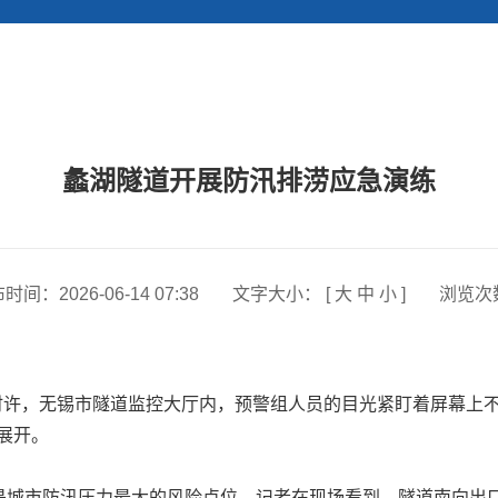
蠡湖隧道开展防汛排涝应急演练
布时间：
2026-06-14 07:38
文字大小： [
大
中
小
]
浏览次
2时许，无锡市隧道监控大厅内，预警组人员的目光紧盯着屏幕上
展开。
城市防汛压力最大的风险点位。记者在现场看到，隧道南向出口