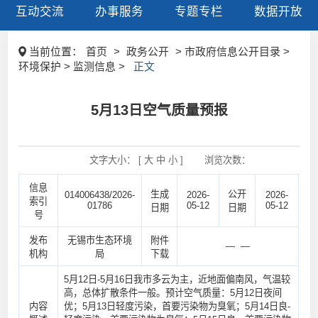
互动交流
办事服务
专题专栏
数据开放
当前位置：
首页
>
政务公开
> 市政府信息公开目录 >
环境保护 > 监测信息 >
正文
5月13日空气质量预报
文字大小： [
大
中
小
]
浏览次数：
信息
生成
公开
014006438/2026-
2026-
2026-
索引
01786
05-12
05-12
日期
日期
号
发布
无锡市生态环境
附件
— —
机构
局
下载
5月12日-5月16日我市多云为主，近地面偏南风，气温较
高，总体扩散条件一般。预计空气质量：5月12日夜间
内容
优；5月13日轻度污染，首要污染物为臭氧；5月14日良-