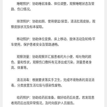
睡眠照护：协助睡前准备、体位调整，观察睡眠状态及管
路、伤口情况。
排泄照护：协助如厕、使用便盆/尿壶，清洁肛周皮肤，观
察皮肤状况及标本留取。
移动照护：协助体位变换、床上移动、肢体活动及轮椅/平
车使用，保护患者安全及管路通畅。
观察测量：协助观察并汇报患者的大小便、呕吐物的颜
色、量和性状，观察伤口敷料有无渗出或污染，测量患者身
高、体重等。
清洁消毒：根据要求落实手卫生，完成环境物表的清洁消
毒，分类放置生活垃圾与感染性废物。
给药照护：协助给药前准备，做好给药后处置，若发现患
者用药后出现异常情况，及时向医护人员报告。