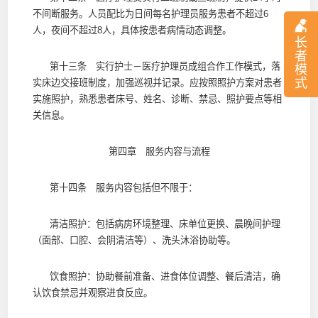
不间断服务。人员配比为日间每名护理员服务患者不超过6
人，夜间不超过8人，具体按患者病情动态调整。
长
者
第十三条 实行护士－医疗护理员成组合作工作模式，落
模
式
实床边交接班制度，加强巡视并记录。应按照照护方案对患者
实施照护，熟悉患者床号、姓名、诊断、禁忌、照护要点等相
关信息。
第四章 服务内容与流程
第十四条 服务内容包括但不限于：
清洁照护：包括病房环境整理、床单位更换、晨晚间护理
（面部、口腔、会阴清洁等）、洗头沐浴协助等。
饮食照护：协助餐前准备、进食体位调整、餐后清洁，确
认饮食禁忌并观察进食反应。