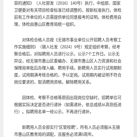
容的通知》（人社部发〔2016〕140号）执行，中组部、国家
卫健委对有关项目检查标准已经调整的，按新标准执行。体检
前有工作单位的人员需提供单位同意报考的证明。体检费用自
理，体检由惠山区教育局统一组织。
对体检合格人员按《无锡市事业单位公开招聘人员考察工
作实施细则》（锡人社发〔2024〕9号）规定组织考察，经考
察合格后，对拟聘用人员进行公示，公示7个工作日。公示无
异议，经无锡市惠山区委编办、无锡市惠山区人力资源和社会
保障局审批后办理入编、聘用手续。新聘用人员实行试用期制
度，试用期满考核合格的，予以定岗。试用期内被证明不符合
岗位要求的，取消聘用资格，解除聘用关系。
因体检、考察不合格等原因出现岗位空缺时，招聘单位可
根据实际决定是否进行递补（如需递补，依总成绩从高到低进
行）。拟聘用名单一经公示，不再进行递补。
新聘用人员全部实行“区管校聘”，所有人员必须服从无锡
市惠山区教育局的调配，且服务必须满5周年。