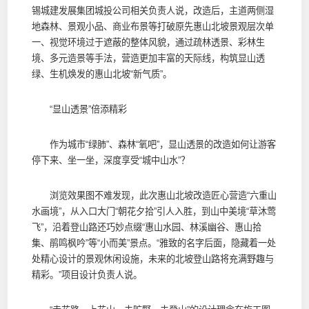
锡城建发展集团城投公司相关负责人说，改造后，主道两侧湿
地森林、景观小品、商业布景等打破原先惠山北坡景观层次单
一、视觉环境过于遮蔽的整体风貌，通过疏林透景、彩林生
境、多元造景等手法，营造更加丰富的天际线，构筑显山透
绿、生机焕发的惠山北坡“新气质”。
“显山透景”倍添精彩
作为城市“绿肺”、森林“氧吧”，显山透景的改造如何让游客
停下来、坐一坐，深度享受“城中山水”？
浏览效果图不难发现，此次惠山北坡改造匠心营造“六重山
水画境”，从入口大门“朝花夕拾”引人入胜，到山中美境“草沐莺
飞”，沿着登山路还巧妙点缀“惠山水园、林溪幽谷、惠山拾
集、鹃鸣枫吟”等“小而美”景点。“雅致的名字后面，隐藏着一处
处精心设计的景观休闲设施，未来的北坡登山路将充满野趣与
精彩。”项目设计负责人说。