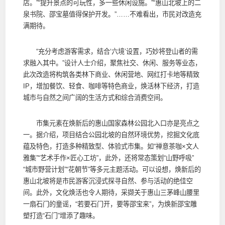
店。”“提升景点的可玩性，多一些休闲设施。”“惠山北坡上的二
泉书院、邵宝墓值得保护开发。”……不难看出，市民对改造充
满期待。
“充分考虑游客需求，结合‘六境’设置，巧妙将登山者的需
求融入其中。”设计人士介绍，聚焦社交、休闲、服务等业态，
此次改造将构筑各类林下商业、休闲营地、网红打卡地等精致
IP，增加餐饮、轻食、咖啡等特色商业，焕活林下经济，打造
城市与自然之间广阔的生活方式和综合消费空间。
市集元素在焕新后的惠山国家森林公园北入口亦是亮点之
一。据介绍，项目结合公园北坡的自然环境优势，挖掘文化底
蕴及特色，打造多种精致型、体验式市集。如“禅意茶咖×文人
雅集”“艺术手作×匠心工坊”，此外，还将常态策划“山野呼吸”
“城市野营计划”“花朝节”等多元主题活动。可以设想，焕新后的
惠山北坡将是市民游客沉浸式探寻自然、参与活动的绝佳空
间。此外，文化焕活也令人期待，采撷关于惠山三茅峰山腰里
一扇石门的童谣，“若要石门开，要等邵宝来”，为焕新邵宝雕
塑打造“石门”增添了趣味。