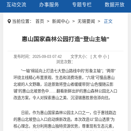
互动交流
办事服务
专题专栏
数据开放
当前位置：
首页
>
新闻中心
>
无锡要闻
>
正文
惠山国家森林公园打造“登山主轴”
发布时间：
2025-09-03 07:42
文字大小： [
大
中
小
]
浏览次数：
“一轴”绵延向上打造七大登山路线中的“形象主轴”；“两带”
环绕主线精心布置景观、生态和消费场景，“六境”可慢品惠山
北坡的人文野趣，沿途景致将登山者缓缓带到“山色慢随云影
铺”的惠山北坡景色中……翻看新鲜出炉的惠山森林公园北入口
改造方案，令人对探索惠山之美、沉浸锡惠胜景倍添向往。
日前，作为惠山国家森林公园主入口之一，位于惠钱路边
的惠山北坡登山入口启动焕新改造。本次改造以“显山透景”为
核心理念，充分利用惠山独特资源优势，尊重现有生态元素，