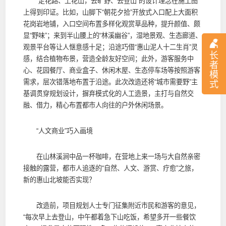
“走花路、上花山，去旷野、去登山”的设计理念在施工图
上得到印证。比如，山脚下“朝花夕拾”开放式入口配上大面积
花岗岩地铺，入口空间布置多样化观赏草品种，提升颜值、颇
显“野味”；来到半山腰上的“林溪幽谷”，湿地景观、生态廊道、
观景平台等让人惬意感十足；沿途巧借“惠山泥人十二生肖”灵
长
感，结合植物布景，营造全龄友好空间；此外，游客服务中
者
心、花园餐厅、商业盒子、休闲木屋、生态停车场等按照游客
模
需求，层次错落地布置于沿途。此次改造还将“城市需要野”主
式
基调贯穿规划设计，摒弃模式化的人工造景，主打与自然交
融、借力，精心布置都市人向往的户外休闲场景。
“人文商业”巧入画境
在山林溪涧中品一杯咖啡，在营地上来一场与大自然亲密
接触的露营，都市人追逐的“自然、人文、游赏、疗愈”之旅，
新的惠山北坡能否实现？
改造前，项目规划人士专门征集附近市民和游客的意见，
“每次早上去登山，中午都着急下山吃饭，希望多开一些餐饮