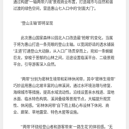
通过构建“一轴两带六境”景观商业布置，打造城市与自然和谐
过渡的绿色空间，营造惠山七入口中的“封面大门”。
“登山主轴”即将呈现
此次惠山国家森林公园北入口改造最“抢眼”的变化，当属
于将为惠山打造一条亮眼的登山主轴。以宽阔舒适的透水铺装
“主道”打通登山大动脉，从入口广场贯穿而上，宛如一条蜿蜒
巨龙，穿梭于葱郁的山林之间，沿途设置临溪平台、二级景观
平台，引导游客深入自然。
“两带”分别为密林生境带和彩林休闲带，其中“密林生境带”
巧妙运用惠山北坡丰富的山林溪涧，通过水环境治理与修复、
海绵城市等措施，提高水域流动性。沿线设置亲水栈道、湿地
水面、临水特色构筑、溪涧叠级等景观节点，大幅提升观赏
性、休闲感。“彩林休闲带”自下而上精心布设林下休闲、商
业、廊架、草地露营、特色木屋等设施。
“‘两带’环绕给登山者和游客带来‘一路生花’的体验感。”无