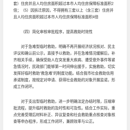
套）住房并且人均住房面积超过本市人均住房保障标准面积2
倍；（5）因拆迁原因，不得拥有三套以上（含三套）住房并
且人均住房面积超过本市人均住房保障标准面积4倍
（四）简化审核审批程序，提高救助时效性
对于急难型临时救助，明确不再开展经济状况核对、民主
评议和确认前公示，直接予以救助，并在急难情况缓解后，补
齐相关手续，确保受助人在突发重大疾病、遭受意外事件等紧
急情况时，民政部门能够第一时间伸出援手，实施救助，切实
发挥好临时救助“救急难”的制度功能。结合我市社会救助信用
承诺制度，按规定对申请、获得社会救助的对象开展监诺，形
成工作闭环。
对于支出型临时救助，进一步明确法定办结时限，压缩审
批流程，提升临时救助的及时性和可及性。结合工作实际，重
点完善受理后材料补正、异议复查和社会救助重点核查对象核
查等申办程序，形成工作闭环，兼顾效率与公正。