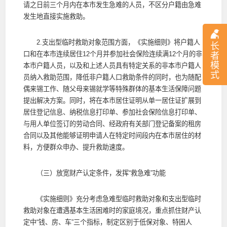
请之日前三个月内在本市发生急难的人员，不区分户籍由急难
发生地直接实施救助。
2.支出型临时救助对象范围方面，《实施细则》将户籍人
长
口和在本市连续居住12个月并参加社会保险连续满12个月的非
者
模
本市户籍人员，以及和上述人员具有特定关系的非本市户籍人
式
员纳入救助范围，降低非户籍人口救助条件的同时，也为随配
偶来锡工作、随父母来锡就学等特殊群体的基本生活保障问题
提出解决方案。同时，将在本市居住证明从单一居住证扩展到
居住登记信息、纳税信息打印单、参加社会保险信息打印单、
与用人单位签订的劳动合同、经政府有关部门登记备案的租房
合同以及其他能够证明申请人在特定时间段内在本市居住的材
料，方便群众申办、提升救助速度。
（三）放宽财产认定条件，发挥“救急难”功能
《实施细则》充分考虑急难型临时救助对象和支出型临时
救助对象在遭遇基本生活困难时的家庭境况，重点抓住财产认
定中“钱、房、车”三个指标，制定区别于低保对象、特困人