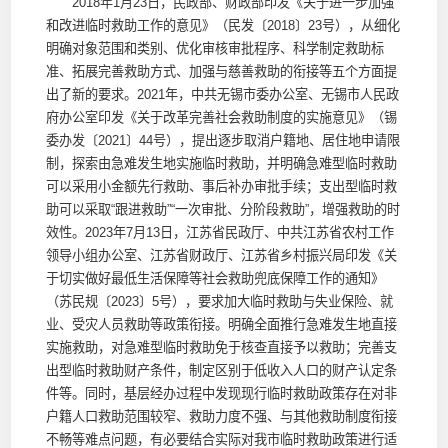
2018年1月23日，民政部、财政部印发《关于进一步加强
和改进临时救助工作的意见》（民发〔2018〕23号），从细化
明确对象范围和类别、优化审核审批程序、科学制定救助标
准、拓展完善救助方式、加强与慈善救助的衔接等五个方面提
出了新的要求。2021年，中共无锡市委办公室、无锡市人民政
府办公室印发《关于改革完善社会救助制度的实施意见》（锡
委办发〔2021〕44号），提出逐步取消户籍地、居住地申请限
制，探索由急难发生地实施临时救助，并明确急难型临时救助
可以采用小金额先行救助、事后补办审批手续；支出型临时救
助可以采取“跟进救助”“一次审批、分阶段救助”，增强救助的时
效性。2023年7月13日，江苏省民政厅、中共江苏省农村工作
领导小组办公室、江苏省财政厅、江苏省乡村振兴局印发《关
于切实做好最低生活保障等社会救助兜底保障工作的通知》
（苏民规〔2023〕5号），要求加大临时救助与失业保险、就
业、受灾人员救助等政策衔接。明确全面推行急难发生地直接
实施救助，对急难型临时救助免于核查直接予以救助；完善支
出型临时救助财产条件，制定区别于低收入人口的财产认定条
件等。同时，基层经办过程中发现现行临时救助政策存在对非
户籍人口救助范围较窄、救助力度不强、与其他救助制度衔接
不畅等难点问题，有必要结合实际对我市临时救助政策进行适