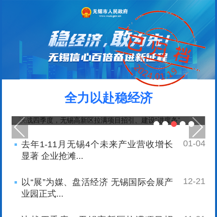
全力以赴稳经济
正
决战四季度，无锡高新区拉满项目招引、建
设“进度条”
01-04
去年1-11月无锡4个未来产业营收增长
显著 企业抢滩...
12-21
以“展”为媒、盘活经济 无锡国际会展产
业园正式...