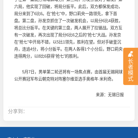
六局，他实现了回破，将局分扳平。此后，双方都保发成功，
局分来到了6比6。在“抢七”中，野口莉央一路领先，拿下首
盘。第二盘，孙发京抓住了一次破发机会，以局分6比4获胜，
将总比分扳平。在关键的第三盘，两人展开了拉锯战。双方互
有一次破发，再次出现了局分6比6之后的“抢七”大战。孙发京
在“抢七”中开局不错，以5比1领先，胜利在望。但对手破釜沉
舟，连追4分，将小分扳平。在两人各得1个小分后，野口莉央
连得两分，以8比6获得“抢七”的胜利。
长
者
5月7日，男单第二轮还将有一场焦点赛，由首届无锡网球
模
式
公开赛冠军布云朝克特对阵塞尔维亚选手奥格年·米利奇。
来源：无锡日报
分享到：