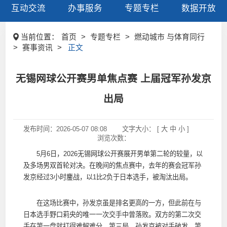
互动交流
办事服务
专题专栏
数据开放
当前位置：
首页
>
专题专栏
>
燃动城市 与体育同行
>
赛事资讯
>
正文
无锡网球公开赛男单焦点赛 上届冠军孙发京
出局
发布时间：
2026-05-07 08:08
文字大小： [
大
中
小
]
浏览次数：
5月6日，2026无锡网球公开赛展开男单第二轮的较量，以
及多场男双首轮对决。在晚间的焦点赛中，去年的赛会冠军孙
发京经过3小时鏖战，以1比2负于日本选手，被淘汰出局。
在这场比赛中，孙发京虽是排名更高的一方，但此前在与
日本选手野口莉央的唯一一次交手中曾落败。双方的第二次交
手在第一盘就打得难解难分。第三局，孙发京被对手破发。第