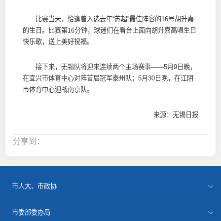
比赛当天，恰逢曾入选去年“苏超”最佳阵容的16号胡升嘉
的生日。比赛第16分钟，球迷们在看台上面向胡升嘉高唱生日
快乐歌，送上美好祝福。
接下来，无锡队将迎来连续两个主场赛事——5月9日晚，
在宜兴市体育中心对阵首届冠军泰州队；5月30日晚，在江阴
市体育中心迎战南京队。
来源：无锡日报
分享到：
市人大、市政协
市委部委办局