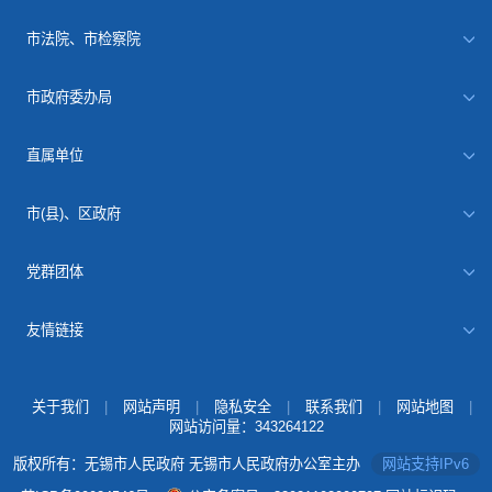
市法院、市检察院
市政府委办局
直属单位
市(县)、区政府
党群团体
友情链接
关于我们
|
网站声明
|
隐私安全
|
联系我们
|
网站地图
|
网站访问量：
343264122
版权所有：无锡市人民政府 无锡市人民政府办公室主办
网站支持IPv6