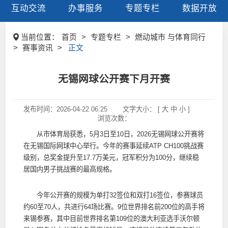
互动交流
办事服务
专题专栏
数据开放
当前位置：
首页
>
专题专栏
>
燃动城市 与体育同行
>
赛事资讯
>
正文
无锡网球公开赛下月开赛
发布时间：
2026-04-22 06:25
文字大小： [
大
中
小
]
浏览次数：
从市体育局获悉，5月3日至10日，2026无锡网球公开赛将
在无锡国际网球中心举行。今年的赛事延续ATP CH100挑战赛
级别，总奖金提升至17.7万美元，冠军积分为100分，继续稳
居国内男子挑战赛的最高规格。
今年公开赛的规模为单打32签位和双打16签位，参赛球员
约60至70人，共进行64场比赛。9位世界排名前200位的高手将
来锡参赛，其中目前世界排名第109位的澳大利亚选手沃尔顿